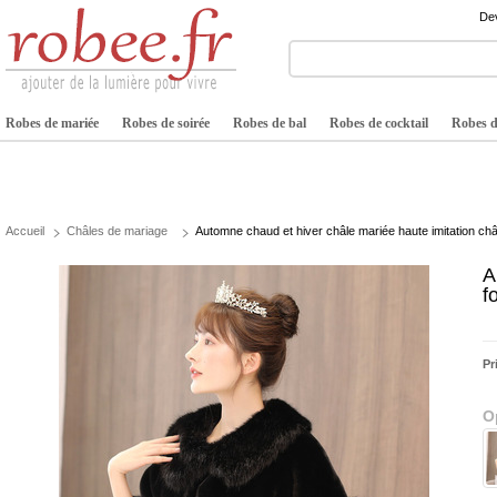
Dev
Robes de mariée
Robes de soirée
Robes de bal
Robes de cocktail
Robes de
Accueil
Châles de mariage
Automne chaud et hiver châle mariée haute imitation châ
A
f
Pr
O