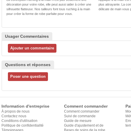
décoration pour votre robe, elle peut aussi aider à créer une
plus attrayante. La con
silhouette flatteuse. Nos tailleurs font tous ruching à la main
délicate de main vous 
pour créer la forme de robe parfaite pour vous.
Usager Commentaires
Questions et réponses
Information d'entreprise
Comment commander
Pa
À propos de nous
Comment commander
Mo
Contactez nous
Suivi de commande
Mét
Conditions d'utilisation
Guide de mesure
Em
Politique de confidentialité
Guide d'ajustement et de
exp
tem
Témoignages
style
Bases de soins de la robe