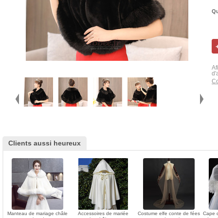
Qu
Af
d'
Co
Clients aussi heureux
Manteau de mariage châle
Accessoires de mariée
Costume elfe conte de fées
Cape d