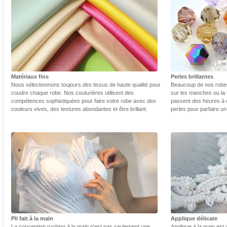
Matériaux fins
Perles brillantes
Nous sélectionnons toujours des tissus de haute qualité pour
Beaucoup de nos robes 
coudre chaque robe. Nos couturières utilisent des
sur les manches ou la t
compétences sophistiquées pour faire votre robe avec des
passent des heures à 
couleurs vives, des textures abondantes et être brillant.
perles pour parfaire un
Pli fait à la main
Applique délicate
La conception ruching à la main n'est pas seulement une
Applique à la main est 