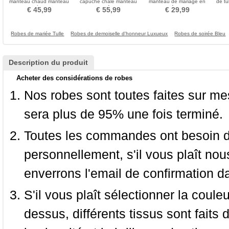
manteau chaud manteau
capuche châle manteau
manteau de mariage en
de tu
rembourré en fausse
châle
tulle châle costume
€ 45,99
€ 55,99
€ 29,99
fourrure
médiéval
Robes de mariée Tulle
Robes de demoiselle d'honneur Luxueux
Robes de soirée Bleu
Description du produit
Acheter des considérations de robes
Nos robes sont toutes faites sur mes
sera plus de 95% une fois terminé.
Toutes les commandes ont besoin de
personnellement, s'il vous plaît nou
enverrons l'email de confirmation d
S'il vous plaît sélectionner la coule
dessus, différents tissus sont faits 