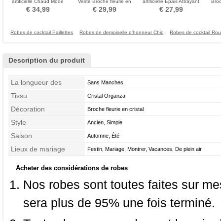
artificielle Chaud Mode
Veste Broche fleurie en
artificielle Épais Attrayant
Broc
Mariage Hiver
cristal Informel
Petits carrés
€ 34,99
€ 29,99
€ 27,99
Robes de cocktail Paillettes
Robes de demoiselle d'honneur Chic
Robes de cocktail Ro
Description du produit
La longueur des
Sans Manches
manches
Tissu
Cristal Organza
Décoration
Broche fleurie en cristal
Style
Ancien, Simple
Saison
Automne, Été
Lieux de mariage
Festin, Mariage, Montrer, Vacances, De plein air
Acheter des considérations de robes
Nos robes sont toutes faites sur mes
sera plus de 95% une fois terminé.