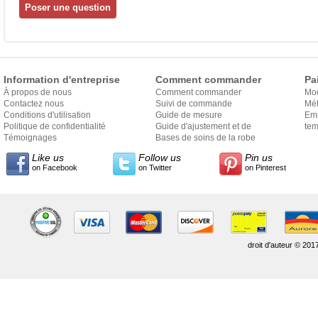
Information d'entreprise
Comment commander
Pa
À propos de nous
Comment commander
Mo
Contactez nous
Suivi de commande
Mét
Conditions d'utilisation
Guide de mesure
Em
Politique de confidentialité
Guide d'ajustement et de
exp
tem
Témoignages
style
Bases de soins de la robe
Like us
Follow us
Pin us
on Facebook
on Twitter
on Pinterest
droit d'auteur © 201