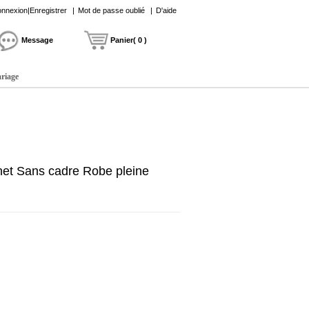
nnexion|Enregistrer
|
Mot de passe oublié
|
D'aide
Message
Panier( 0 )
ariage
 net Sans cadre Robe pleine