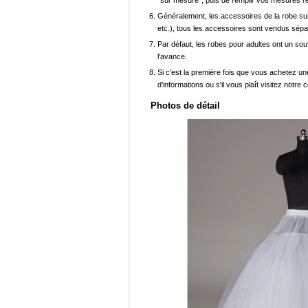
"sur mesure", puis de remplir vos mesures ré
Généralement, les accessoires de la robe sur 
etc.), tous les accessoires sont vendus sép
Par défaut, les robes pour adultes ont un sout
l'avance.
Si c'est la première fois que vous achetez un
d'informations ou s'il vous plaît visitez notre c
Photos de détail