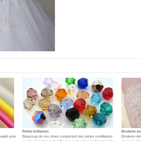
Perles brillantes
Broderie ex
ualité pour
Beaucoup de nos robes comportent des perles scintillantes
Broderie réin