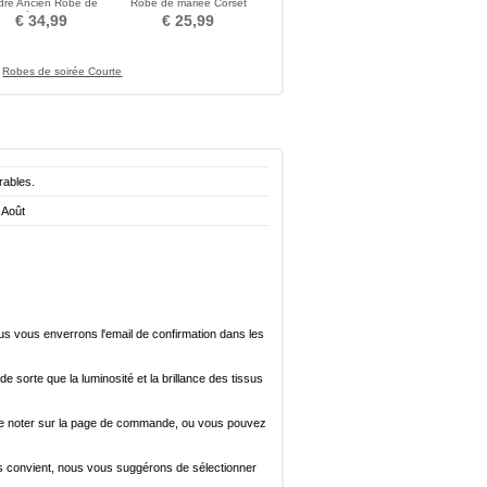
dre Ancien Robe de
Robe de mariée Corset
mariée Longue
Jantes simples
€ 34,99
€ 25,99
Robes de soirée Courte
rables.
 Août
ous vous enverrons l'email de confirmation dans les
de sorte que la luminosité et la brillance des tissus
ez le noter sur la page de commande, ou vous pouvez
i vous convient, nous vous suggérons de sélectionner