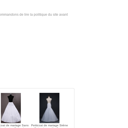
ecommandons de lire la politique du site avant
icoat de mariage Sans
Petticoat de mariage Sirène