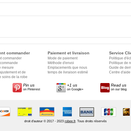
nt commander
Paiement et livraison
Service Cli
t commander
Mode de paiement
Politique d'é
e commande
Méthode d'envoi
Politique de
e mesure
Emplacements que nous
Guide de dem
ajustement et de
expédions
temps de livraison estimé
Centre d'aide
 soins de la robe
Pin us
+1 us
Read us
on Pinterest
on Google+
on our blog
droit d'auteur © 2017 - 2023
robee.fr
. Tous droits réservés