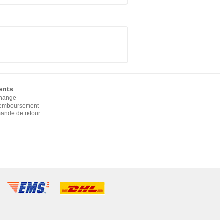
ents
change
 remboursement
ande de retour