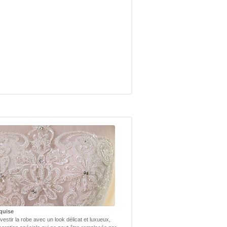
quise
vestir la robe avec un look délicat et luxueux,