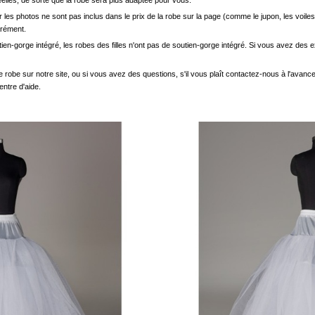
elles, de sorte que la robe sera plus adaptée pour vous.
les photos ne sont pas inclus dans le prix de la robe sur la page (comme le jupon, les voiles
arément.
ien-gorge intégré, les robes des filles n'ont pas de soutien-gorge intégré. Si vous avez des e
e robe sur notre site, ou si vous avez des questions, s'il vous plaît contactez-nous à l'avanc
entre d'aide.