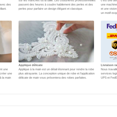
sur les manches ou la taille. Les couturières professionnelles
c'est une dé
 avec des
passent des heures à coudre habilement des perles et des
une machine.
llant.
perles pour parfaire un design élégant et classique.
et une vision
un motif exq
Applique délicate
Livraison ra
ent une
Applique à la main est un détail étonnant pour rendre la robe
Nous travail
 créer une
plus attrayante. La conception unique de robe et l'application
services log
 à la main
délicate de main vous présentera des robes parfaites.
UPS et FedEX