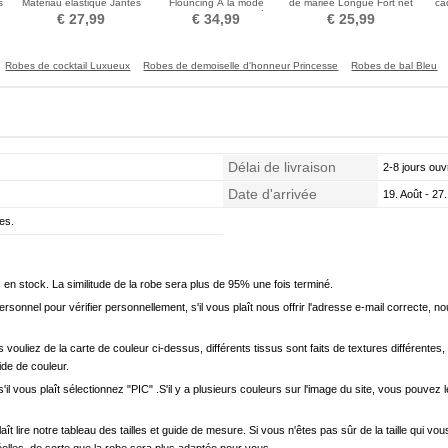
s
Matériau élastique Jantes
Flouncing À la mode
de mariée Longue Fort net
ca
simples Robe pleine
Trailing Robe de mariée
Taille elastique
€ 27,99
€ 34,99
€ 25,99
Robes de cocktail Luxueux
Robes de demoiselle d'honneur Princesse
Robes de bal Bleu
Délai de livraison
2-8 jours ouv
Date d'arrivée
19. Août - 27.
es.
en stock. La similitude de la robe sera plus de 95% une fois terminé.
onnel pour vérifier personnellement, s'il vous plaît nous offrir l'adresse e-mail correcte, n
s vouliez de la carte de couleur ci-dessus, différents tissus sont faits de textures différentes, 
uide de couleur.
'il vous plaît sélectionnez "PIC" .S'il y a plusieurs couleurs sur l'image du site, vous pouv
.
s plaît lire notre tableau des tailles et guide de mesure. Si vous n'êtes pas sûr de la taille qu