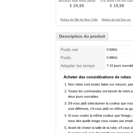
Nouveau style Robe pleine
À la mode Fort net San
Développer Chaîne
cadre Longue
€ 25,99
€ 19,99
Robes de fille de fleur Tulle
Robes de bal Dos nu
Description du produit
Poids net
0.50KG
Poids
0.98KG
Adapter les temps
7-15 jours ouvrabl
Acheter des considérations de robes
Nos robes sont toutes faites sur mesure, pas 
Toutes les commandes ont besoin de notre pers
deux jours ouvrables.
S'il vous plaît sélectionner la couleur que vou
sont différents, s'il vous plaît se référer au g
Si vous voulez la même couleur que l'image, s
nous dire quelle image vous voulez par email
Avant de choisir la taille de la robe, s'il vou