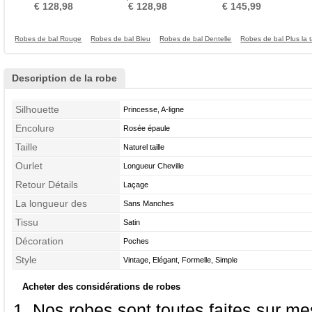
Tulle Mariage Hiver
Sirène Taille chute
Naturel taille
€ 128,98
€ 128,98
€ 145,99
Robes de bal Rouge
Robes de bal Bleu
Robes de bal Dentelle
Robes de bal Plus la ta
Description de la robe
Silhouette
Princesse, A-ligne
Encolure
Rosée épaule
Taille
Naturel taille
Ourlet
Longueur Cheville
Retour Détails
Laçage
La longueur des
Sans Manches
manches
Tissu
Satin
Décoration
Poches
Style
Vintage, Elégant, Formelle, Simple
Acheter des considérations de robes
Nos robes sont toutes faites sur mes