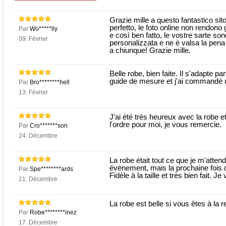
Grazie mille a questo fantastico sito
perfetto, le foto online non rendono 
Par
Wo*****lly
e così ben fatto, le vostre sarte so
09. Février
personalizzata e ne è valsa la pena
a chiunque! Grazie mille.
Belle robe, bien faite. Il s'adapte pa
guide de mesure et j'ai commandé un 
Par
Bro********hell
13. Février
J'ai été très heureux avec la robe et
l'ordre pour moi, je vous remercie.
Par
Cro*******son
24. Décembre
La robe était tout ce que je m'attend
événement, mais la prochaine fois 
Par
Spe********ards
Fidèle à la taille et très bien fait.
21. Décembre
La robe est belle si vous êtes à la r
Par
Robe********inez
17. Décembre