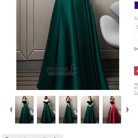
Ta
Qu
Af
d'
Co