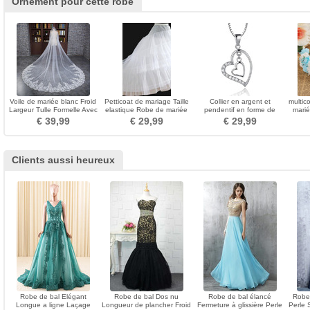
Ornement pour cette robe
Voile de mariée blanc Froid
Petticoat de mariage Taille
Collier en argent et
multic
Largeur Tulle Formelle Avec
elastique Robe de mariée
pendentif en forme de
marié
le peigne
Taffetas en polyester
coeur en argent avec
de 
€ 39,99
€ 29,99
€ 29,99
pendentif en forme de
coeur
Clients aussi heureux
Robe de bal Elégant
Robe de bal Dos nu
Robe de bal élancé
Robe 
Longue a ligne Laçage
Longueur de plancher Froid
Fermeture à glissière Perle
Perle 