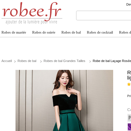
Dev
Robes de mariée
Robes de soirée
Robes de bal
Robes de cocktail
Robes de
Accueil
Robes de bal
Robes de bal Grandes Tailles
Robe de bal Laçage Rosée
R
l
Pr
C