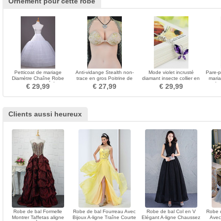
Ornement pour cette robe
Petticoat de mariage
Anti-vidange Stealth non-
Mode violet incrusté
Pare-p
Diamètre Chaîne Robe
trace en gros Poitrine de
diamant insecte collier en
maria
pleine Ajustable Élégant
poitrine Soutien-gorge
argent et pendentif
tissé
€ 29,99
€ 27,99
€ 29,99
invisible
Clients aussi heureux
Robe de bal Formelle
Robe de bal Fourreau Avec
Robe de bal Col en V
Robe d
Montrer Taffetas aligne
Bijoux A-ligne Traîne Courte
Elégant A-ligne Chaussez
Avec 