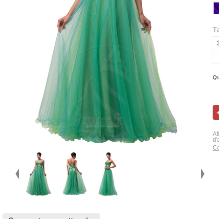
Ta
Qu
Af
d'
Co