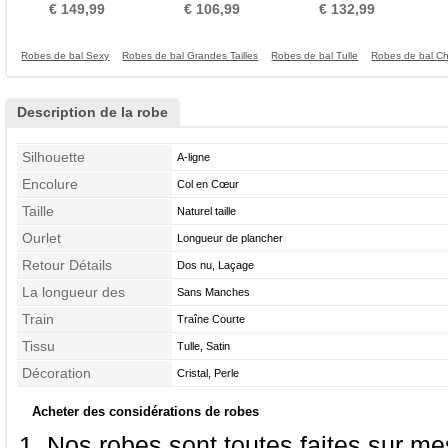
Basque À la masse
Mousseline
Naturel taille
€ 149,99
€ 106,99
€ 132,99
Robes de bal Sexy
Robes de bal Grandes Tailles
Robes de bal Tulle
Robes de bal C
Description de la robe
Silhouette
A-ligne
Encolure
Col en Cœur
Taille
Naturel taille
Ourlet
Longueur de plancher
Retour Détails
Dos nu, Laçage
La longueur des
Sans Manches
manches
Train
Traîne Courte
Tissu
Tulle, Satin
Décoration
Cristal, Perle
Acheter des considérations de robes
Nos robes sont toutes faites sur mes