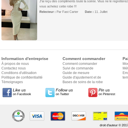
J'ai reçu des compliments toute la soirée. Vous ne le regretterez
vous achetez cette robe !!!
Relecteur :
Par Fast Carter
Date :
11. Juillet
Information d'entreprise
Comment commander
Pa
À propos de nous
Comment commander
Mo
Contactez nous
Suivi de commande
Mét
Conditions d'utilisation
Guide de mesure
Em
Politique de confidentialité
Guide d'ajustement et de
exp
tem
Témoignages
style
Bases de soins de la robe
Like us
Follow us
Pin us
on Facebook
on Twitter
on Pinterest
droit d'auteur © 201