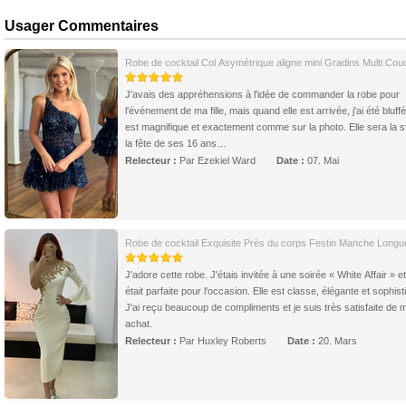
Usager Commentaires
Robe de cocktail Col Asymétrique aligne mini Gradins Multi Cou
J'avais des appréhensions à l'idée de commander la robe pour
l'événement de ma fille, mais quand elle est arrivée, j'ai été bluffé
est magnifique et exactement comme sur la photo. Elle sera la s
la fête de ses 16 ans…
Relecteur :
Par Ezekiel Ward
Date :
07. Mai
Robe de cocktail Exquisite Près du corps Festin Manche Longu
J'adore cette robe. J'étais invitée à une soirée « White Affair » et
était parfaite pour l'occasion. Elle est classe, élégante et sophist
J'ai reçu beaucoup de compliments et je suis très satisfaite de 
achat.
Relecteur :
Par Huxley Roberts
Date :
20. Mars