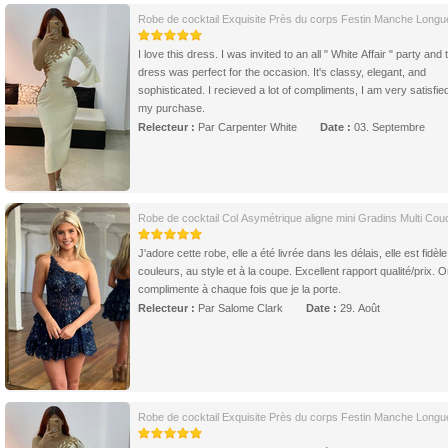
Robe de cocktail Exquisite Près du corps Festin Manche Longu
I love this dress. I was invited to an all " White Affair " party and 
dress was perfect for the occasion. It's classy, elegant, and
sophisticated. I recieved a lot of compliments, I am very satisfie
my purchase.
Relecteur :
Par Carpenter White
Date :
03. Septembre
Robe de cocktail Col Asymétrique aligne mini Gradins Multi Cou
J'adore cette robe, elle a été livrée dans les délais, elle est fidèl
couleurs, au style et à la coupe. Excellent rapport qualité/prix. 
complimente à chaque fois que je la porte.
Relecteur :
Par Salome Clark
Date :
29. Août
Robe de cocktail Exquisite Près du corps Festin Manche Longu