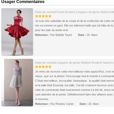
Usager Commentaires
Robe de cocktail Festin Broderie Longueur de genou Naturel tail
Je suis très satisfaite de la coupe et de la confection de cette ro
me va comme un gant. Elle est tellement belle que j'ai hâte de la 
pour les bals du week-end.
Relecteur :
Par Babbitt Taylor
Date :
20. Mars
Robe de cocktail Longueur de genou Médium Broderie Naturel tai
Je viens de recevoir cette merveilleuse robe aujourd'hui, c'est 
mieux, que sur la photo! J'encourage tout le monde à commande
C'était merveilleux, incroyable, fantastique.. la qualité était merve
et la taille était Exactely ma taille. J'ai été vraiment heureux ave
robe de commande était exactement comme il a été dit, sinon m
cant attendre de le porter. Définitivement faire des affaires avec 
à nouveau.
Relecteur :
Par Rhodes Carter
Date :
20. Mars