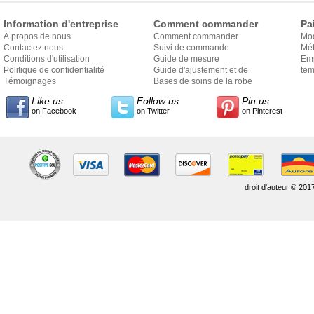
Information d'entreprise
Comment commander
Pa
À propos de nous
Comment commander
Mo
Contactez nous
Suivi de commande
Mét
Conditions d'utilisation
Guide de mesure
Em
Politique de confidentialité
Guide d'ajustement et de
exp
tem
Témoignages
style
Bases de soins de la robe
Like us
Follow us
Pin us
on Facebook
on Twitter
on Pinterest
droit d'auteur © 201