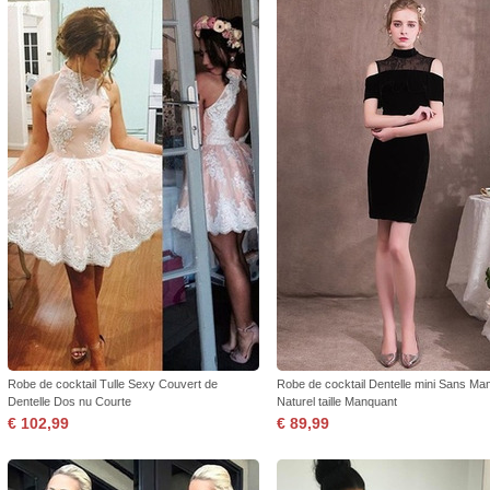
Robe de cocktail Tulle Sexy Couvert de
Robe de cocktail Dentelle mini Sans M
Dentelle Dos nu Courte
Naturel taille Manquant
€ 102,99
€ 89,99