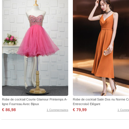
Robe de cocktail Courte Glamour Printemps A-
Robe de cocktail Satin Dos nu Norme C
ligne Fourreau Avec Bijoux
Entrecroisé Elégant
€ 86,98
€ 79,99
1 Commentaires
1 Comme