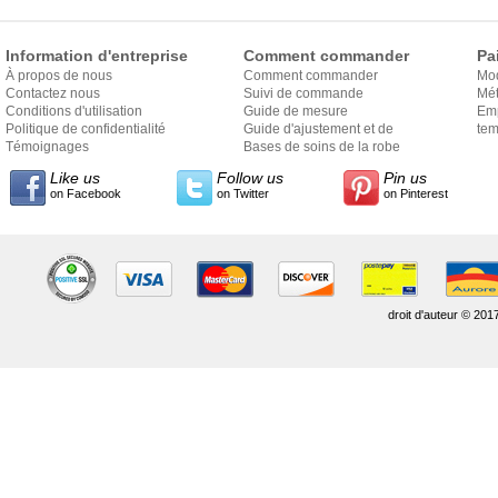
Information d'entreprise
Comment commander
Pa
À propos de nous
Comment commander
Mo
Contactez nous
Suivi de commande
Mét
Conditions d'utilisation
Guide de mesure
Em
Politique de confidentialité
Guide d'ajustement et de
exp
tem
Témoignages
style
Bases de soins de la robe
Like us
Follow us
Pin us
on Facebook
on Twitter
on Pinterest
droit d'auteur © 201