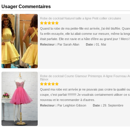
Usager Commentaires
Robe de cocktail Naturel taille a ligne Petit collier circulaire
Quand la robe de ma petite-fille est arrivée, j'ai été bluffée. Quan
l'a enfin essayée, elle lui allait comme sur mesure, même la lon
était parfaite. Elle est ravie et a hâte d'être au grand jour ! Merci 
Relecteur :
Par Sarah Allan
Date :
01. Mai
Robe de cocktail Courte Glamour Printemps A-ligne Fourreau 
Bijoux
Quand ma robe est arrivée je ne pouvais pas croire la qualité ou
coupe, c'est parfait !!!!!!!!!! Je voudrais certainement utiliser ce s
nouveau et le recommander à d'autres.
Relecteur :
Par Leighton Gibson
Date :
29. Septembre