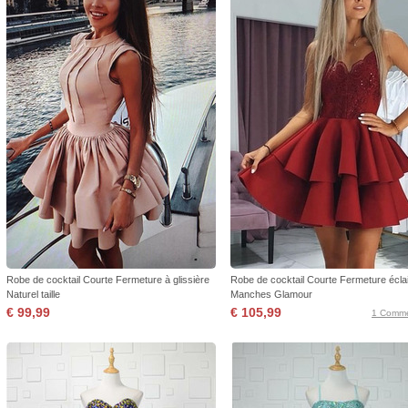
Robe de cocktail Courte Fermeture à glissière
Robe de cocktail Courte Fermeture écla
Naturel taille
Manches Glamour
€ 99,99
€ 105,99
1 Comme