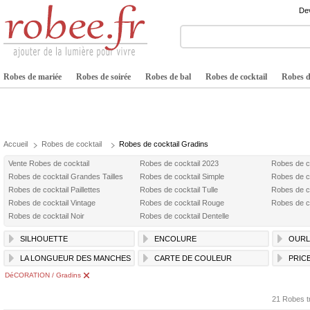
Dev
Robes de mariée
Robes de soirée
Robes de bal
Robes de cocktail
Robes de
Accueil
Robes de cocktail
Robes de cocktail Gradins
Vente Robes de cocktail
Robes de cocktail 2023
Robes de c
Robes de cocktail Grandes Tailles
Robes de cocktail Simple
Robes de c
Robes de cocktail Paillettes
Robes de cocktail Tulle
Robes de c
Robes de cocktail Vintage
Robes de cocktail Rouge
Robes de co
Robes de cocktail Noir
Robes de cocktail Dentelle
SILHOUETTE
ENCOLURE
OURL
LA LONGUEUR DES MANCHES
CARTE DE COULEUR
PRIC
DéCORATION / Gradins
21 Robes t