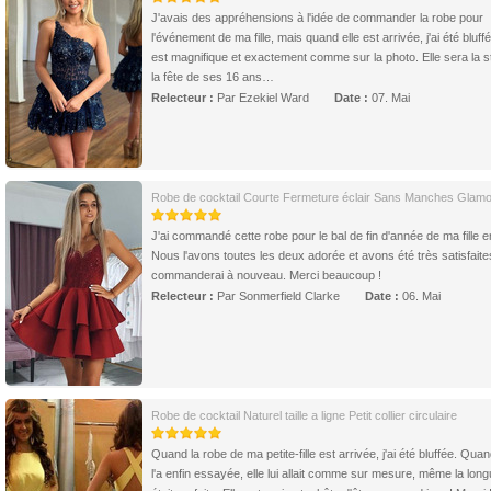
J'avais des appréhensions à l'idée de commander la robe pour
l'événement de ma fille, mais quand elle est arrivée, j'ai été bluffé
est magnifique et exactement comme sur la photo. Elle sera la s
la fête de ses 16 ans…
Relecteur :
Par Ezekiel Ward
Date :
07. Mai
Robe de cocktail Courte Fermeture éclair Sans Manches Glam
J'ai commandé cette robe pour le bal de fin d'année de ma fille e
Nous l'avons toutes les deux adorée et avons été très satisfaite
commanderai à nouveau. Merci beaucoup !
Relecteur :
Par Sonmerfield Clarke
Date :
06. Mai
Robe de cocktail Naturel taille a ligne Petit collier circulaire
Quand la robe de ma petite-fille est arrivée, j'ai été bluffée. Quan
l'a enfin essayée, elle lui allait comme sur mesure, même la lon