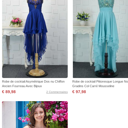
Robe de cocktail Asymétrique Dos nu Chiffon
Robe de cocktail Pittoresque Longue N
Ancien Fourreau Avec Bijoux
Gradins Col Carré Mousseline
€ 89,98
€ 97,98
2 Commentaires