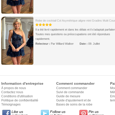
Robe de cocktail Col Asymétrique aligne mini Gradins Multi Cou
Il a été livré rapidement et dans les délais et il s'adaptait parfait
Toutes mes questions ou préoccupations ont été répondues
rapidement.
Relecteur :
Par Willard Walker
Date :
09. Juillet
Information d'entreprise
Comment commander
Pa
À propos de nous
Comment commander
Mo
Contactez nous
Suivi de commande
Mét
Conditions d'utilisation
Guide de mesure
Em
Politique de confidentialité
Guide d'ajustement et de
exp
tem
Témoignages
style
Bases de soins de la robe
Like us
Follow us
Pin us