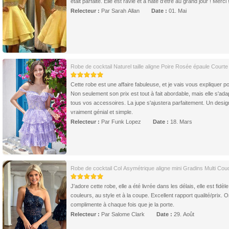
était parfaite. Elle est ravie et a hâte d'être au grand jour ! Merci 
Relecteur :
Par Sarah Allan
Date :
01. Mai
Robe de cocktail Naturel taille aligne Poire Rosée épaule Courte
Cette robe est une affaire fabuleuse, et je vais vous expliquer p
Non seulement son prix est tout à fait abordable, mais elle s'ada
tous vos accessoires. La jupe s'ajustera parfaitement. Un desig
vraiment génial et simple.
Relecteur :
Par Funk Lopez
Date :
18. Mars
Robe de cocktail Col Asymétrique aligne mini Gradins Multi Cou
J'adore cette robe, elle a été livrée dans les délais, elle est fidèl
couleurs, au style et à la coupe. Excellent rapport qualité/prix. 
complimente à chaque fois que je la porte.
Relecteur :
Par Salome Clark
Date :
29. Août