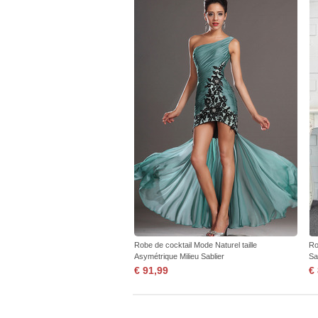
Robe de cocktail Mode Naturel taille
Ro
Asymétrique Milieu Sablier
Sa
€ 91,99
€