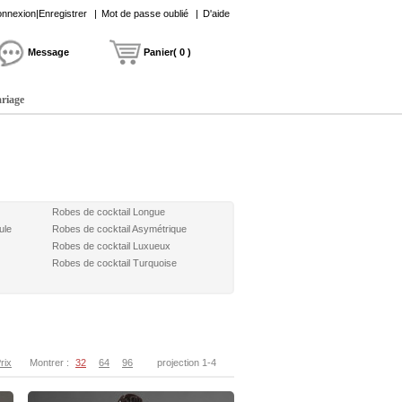
nnexion|Enregistrer
|
Mot de passe oublié
|
D'aide
Message
Panier( 0 )
ariage
Robes de cocktail Longue
ule
Robes de cocktail Asymétrique
Robes de cocktail Luxueux
Robes de cocktail Turquoise
rix
Montrer :
32
64
96
projection 1-4