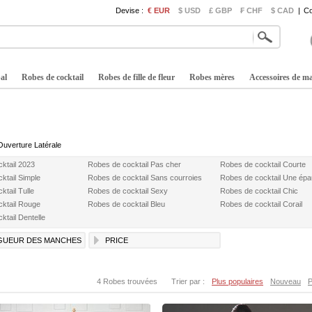
Devise :
€ EUR
$ USD
£ GBP
₣ CHF
$ CAD
|
Co
al
Robes de cocktail
Robes de fille de fleur
Robes mères
Accessoires de m
Ouverture Latérale
ktail 2023
Robes de cocktail Pas cher
Robes de cocktail Courte
ktail Simple
Robes de cocktail Sans courroies
Robes de cocktail Une épa
tail Tulle
Robes de cocktail Sexy
Robes de cocktail Chic
ktail Rouge
Robes de cocktail Bleu
Robes de cocktail Corail
ktail Dentelle
GUEUR DES MANCHES
PRICE
4 Robes trouvées
Trier par :
Plus populaires
Nouveau
P