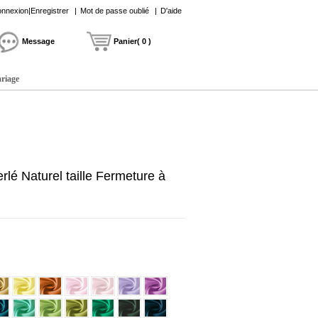
nnexion|Enregistrer
|
Mot de passe oublié
|
D'aide
Message
Panier( 0 )
ariage
lé Naturel taille Fermeture à