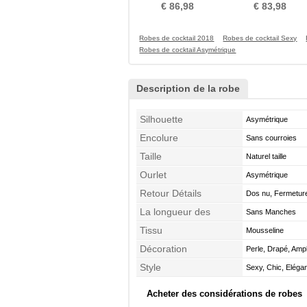
noble Col en V
Perle Sans bretelles
€ 86,98
€ 83,98
Robes de cocktail 2018
Robes de cocktail Sexy
Robes de cocktail Asymétrique
Description de la robe
Silhouette
Asymétrique
Encolure
Sans courroies
Taille
Naturel taille
Ourlet
Asymétrique
Retour Détails
Dos nu, Fermeture
La longueur des
Sans Manches
manches
Tissu
Mousseline
Décoration
Perle, Drapé, Amp
Style
Sexy, Chic, Eléga
Acheter des considérations de robes