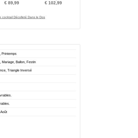
Bas Ballon
Manche Aérienne
€ 89,99
€ 102,99
 cocktail Décolleté Dans le Dos
, Printemps
, Mariage, Ballon, Festin
nce, Triangle Inversé
vrables.
rables.
 Août