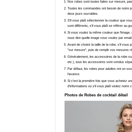
Nos robes sont toutes faites sur mesure, pas 
Toutes les commandes ont besoin de notre pers
deux jours ouvrables.
S'il vous plaît sélectionner la couleur que vou
sont différents, s'il vous plaît se référer au g
Si vous voulez la même couleur que l'image, s
nous dire quelle image vous voulez par email
Avant de choisir la taille de la robe, s'il vou
"sur mesure", puis de remplir vos mesures ré
Généralement, les accessoires de la robe sur 
etc.), tous les accessoires sont vendus sép
Par défaut, les robes pour adultes ont un sout
l'avance.
Si c'est la première fois que vous achetez un
d'informations ou s'il vous plaît visitez notre c
Photos de Robes de cocktail détail