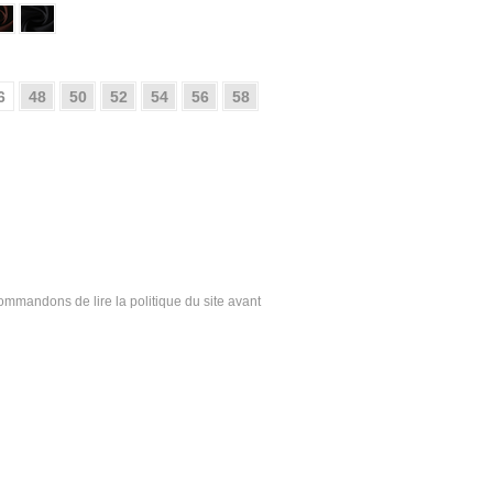
6
48
50
52
54
56
58
ecommandons de lire la politique du site avant