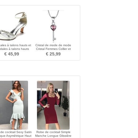
les à talons hauts et
Cristal de mode de mode
dales à talons hauts
Cristal Femmes Collier et
pour femmes
pendentif
€ 45,99
€ 25,99
de cocktail Sexy Satin
Robe de cocktail Simple
ique Asymétrique Haut
Manche Longue Glissière