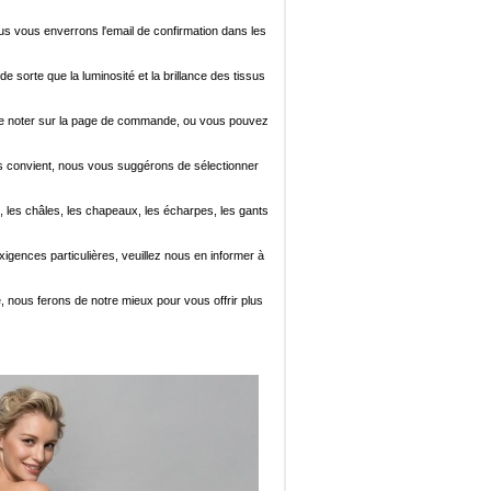
ous vous enverrons l'email de confirmation dans les
de sorte que la luminosité et la brillance des tissus
ez le noter sur la page de commande, ou vous pouvez
i vous convient, nous vous suggérons de sélectionner
, les châles, les chapeaux, les écharpes, les gants
xigences particulières, veuillez nous en informer à
e, nous ferons de notre mieux pour vous offrir plus