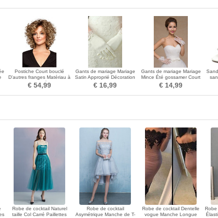
ée
Postiche Court bouclé
Gants de mariage Mariage
Gants de mariage Mariage
Sanda
e
D'autres franges Matériau à
Satin Approprié Décoration
Mince Été gossamer Court
san
be
haute température
Court Ivoire
Doigt entier
€ 54,99
€ 16,99
€ 14,99
e
Robe de cocktail Naturel
Robe de cocktail
Robe de cocktail Dentelle
Robe 
es
taille Col Carré Paillettes
Asymétrique Manche de T-
vogue Manche Longue
Élast