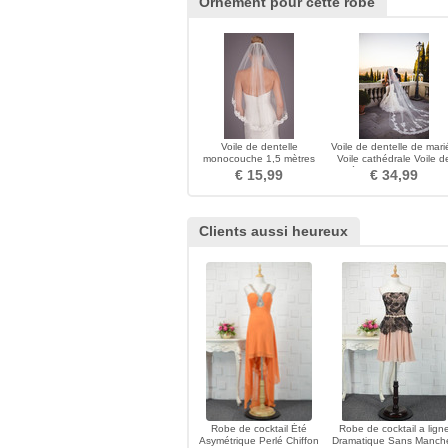
Ornement pour cette robe
Voile de dentelle
Voile de dentelle de mari
monocouche 1,5 mètres
Voile cathédrale Voile d
accessoires de mariage de
mariée Accessoires de ro
€ 15,99
€ 34,99
voile de mariée courte
de mariée
Clients aussi heureux
Robe de cocktail Été
Robe de cocktail a lign
Asymétrique Perlé Chiffon
Dramatique Sans Manch