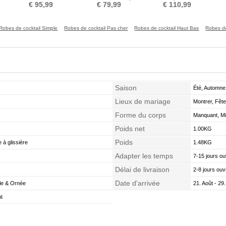
Longueur Mollet
shirt Laçage Norme Elégant
Satin Près du corps
€ 95,99
€ 79,99
€ 110,99
Robes de cocktail Simple
Robes de cocktail Pas cher
Robes de cocktail Haut Bas
Robes de
Saison
Été, Automne
Lieux de mariage
Montrer, Fête
Forme du corps
Manquant, Mi
Poids net
1.00KG
Poids
 à glissière
1.48KG
Adapter les temps
7-15 jours ou
Délai de livraison
2-8 jours ouv
Date d'arrivée
le & Ornée
21. Août - 29.
nt