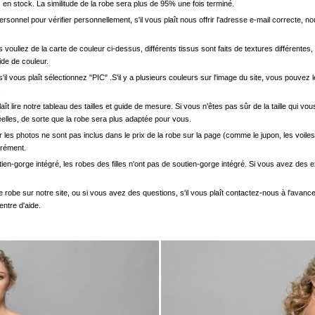
en stock. La similitude de la robe sera plus de 95% une fois terminé.
onnel pour vérifier personnellement, s'il vous plaît nous offrir l'adresse e-mail correcte, n
s vouliez de la carte de couleur ci-dessus, différents tissus sont faits de textures différentes, 
uide de couleur.
'il vous plaît sélectionnez "PIC" .S'il y a plusieurs couleurs sur l'image du site, vous pouv
.
s plaît lire notre tableau des tailles et guide de mesure. Si vous n'êtes pas sûr de la taille qu
elles, de sorte que la robe sera plus adaptée pour vous.
les photos ne sont pas inclus dans le prix de la robe sur la page (comme le jupon, les voiles
arément.
ien-gorge intégré, les robes des filles n'ont pas de soutien-gorge intégré. Si vous avez des e
e robe sur notre site, ou si vous avez des questions, s'il vous plaît contactez-nous à l'avanc
entre d'aide.