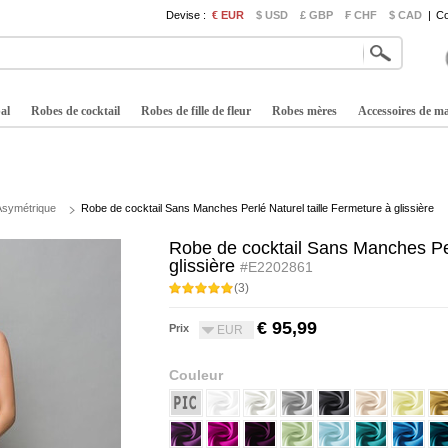
Devise :
€ EUR
$ USD
£ GBP
₣ CHF
$ CAD
|
Co
al
Robes de cocktail
Robes de fille de fleur
Robes mères
Accessoires de m
Asymétrique
Robe de cocktail Sans Manches Perlé Naturel taille Fermeture à glissière
Robe de cocktail Sans Manches Per
glissière
#E2202861
(3)
€ 95,99
Prix
EUR
Couleur