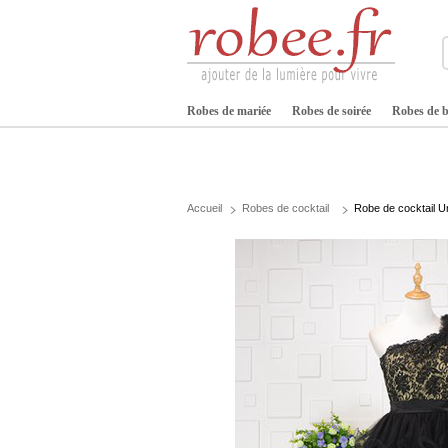
Robes de mariée
Robes de soirée
Robes de b
Accueil
Robes de cocktail
Robe de cocktail U