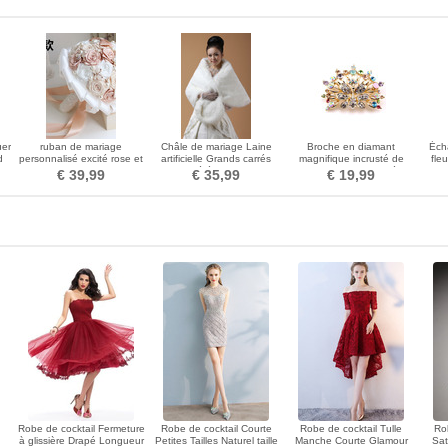
uer
ruban de mariage
Châle de mariage Laine
Broche en diamant
Écha
d
personnalisé excité rose et
artificielle Grands carrés
magnifique incrusté de
fle
pour les filles ou demoiselle
Cérémonial
diamants de qualité
€ 39,99
€ 35,99
€ 19,99
d'honneur
supérieure Phoenix
Robe de cocktail Fermeture
Robe de cocktail Courte
Robe de cocktail Tulle
Rob
à glissière Drapé Longueur
Petites Tailles Naturel taille
Manche Courte Glamour
Sat