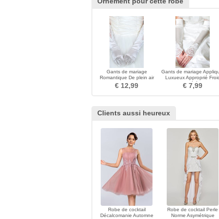
Ornement pour cette robe
Gants de mariage
Gants de mariage Appliq
Romantique De plein air
Luxueux Approprié Froi
Dentelle Doigt entier
Ivoire Cérémonie
€ 12,99
€ 7,99
Clients aussi heureux
Robe de cocktail
Robe de cocktail Perle
Décalcomanie Automne
Norme Asymétrique