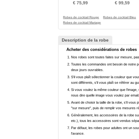
Ballon A-ligne Luxueux
Printemps Dos nu Dentel
€ 75,99
€ 99,59
Robes de cocktail Rouge
Robes de cocktail Bleu
Robes de cocktail Mariage
Description de la robe
Acheter des considérations de robes
Nos robes sont toutes faites sur mesure, pas 
Toutes les commandes ont besoin de notre pers
deux jours ouvrables.
S'il vous plaît sélectionner la couleur que vou
sont différents, s'il vous plaît se référer au g
Si vous voulez la même couleur que l'image, s
nous dire quelle image vous voulez par email
Avant de choisir la taille de la robe, s'il vou
"sur mesure", puis de remplir vos mesures ré
Généralement, les accessoires de la robe sur 
etc.), tous les accessoires sont vendus sép
Par défaut, les robes pour adultes ont un sout
l'avance.