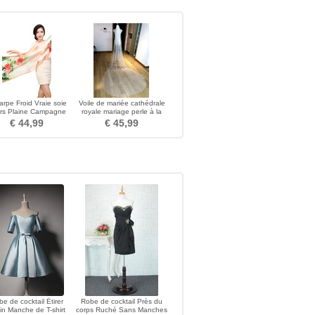
rpe Froid Vraie soie
Voile de mariée cathédrale
urs Plaine Campagne
royale mariage perle à la
Vaporiser la fleur
main voile
€ 44,99
€ 45,99
e de cocktail Étirer
Robe de cocktail Près du
in Manche de T-shirt
corps Ruché Sans Manches