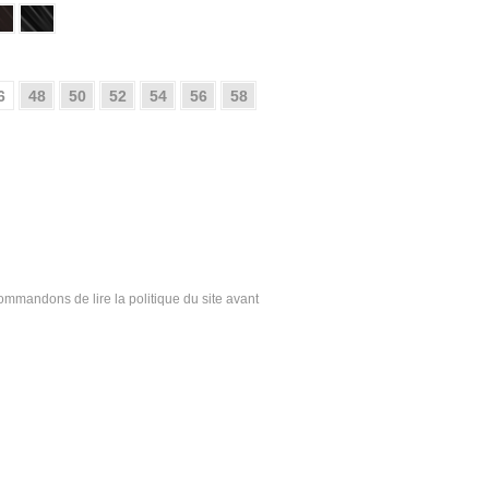
6
48
50
52
54
56
58
ecommandons de lire la politique du site avant