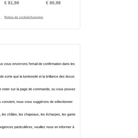
Rosée épaule
Moderne Festin
€ 81,98
€ 80,98
e
Robes de cocktail Automne
ous vous enverrons l'email de confirmation dans les
de sorte que la luminosité et la brillance des tissus
ez le noter sur la page de commande, ou vous pouvez
i vous convient, nous vous suggérons de sélectionner
, les châles, les chapeaux, les écharpes, les gants
xigences particulières, veuillez nous en informer à