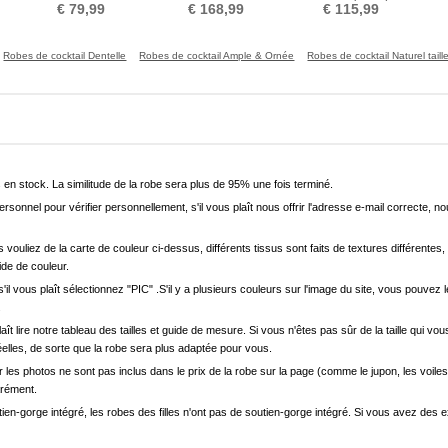
le
de genou
Perle
Fermeture à glissière
€ 79,99
€ 168,99
€ 115,99
Robes de cocktail Dentelle
Robes de cocktail Ample & Ornée
Robes de cocktail Naturel taill
en stock. La similitude de la robe sera plus de 95% une fois terminé.
onnel pour vérifier personnellement, s'il vous plaît nous offrir l'adresse e-mail correcte, n
s vouliez de la carte de couleur ci-dessus, différents tissus sont faits de textures différentes, 
uide de couleur.
'il vous plaît sélectionnez "PIC" .S'il y a plusieurs couleurs sur l'image du site, vous pouv
.
s plaît lire notre tableau des tailles et guide de mesure. Si vous n'êtes pas sûr de la taille qu
elles, de sorte que la robe sera plus adaptée pour vous.
les photos ne sont pas inclus dans le prix de la robe sur la page (comme le jupon, les voiles
arément.
ien-gorge intégré, les robes des filles n'ont pas de soutien-gorge intégré. Si vous avez des e