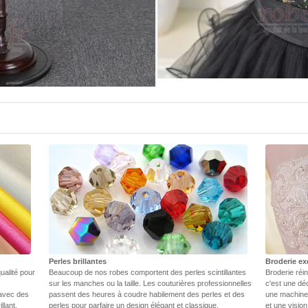
Perles brillantes
Broderie ex
ualité pour
Beaucoup de nos robes comportent des perles scintillantes
Broderie réin
sur les manches ou la taille. Les couturières professionnelles
c'est une dé
 avec des
passent des heures à coudre habilement des perles et des
une machine.
llant.
perles pour parfaire un design élégant et classique.
et une vision