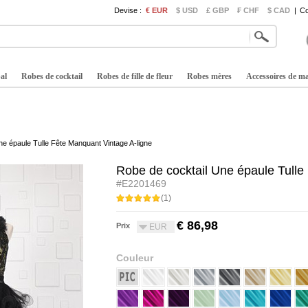
Devise :
€ EUR
$ USD
£ GBP
₣ CHF
$ CAD
|
Co
al
Robes de cocktail
Robes de fille de fleur
Robes mères
Accessoires de m
ne épaule Tulle Fête Manquant Vintage A-ligne
Robe de cocktail Une épaule Tulle
#E2201469
(1)
€ 86,98
Prix
EUR
Couleur