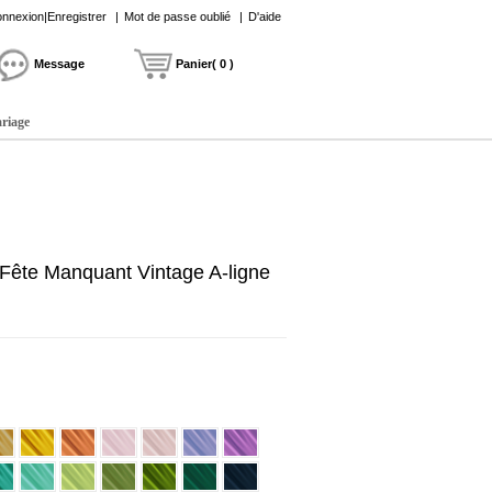
nnexion|Enregistrer
|
Mot de passe oublié
|
D'aide
Message
Panier( 0 )
ariage
 Fête Manquant Vintage A-ligne