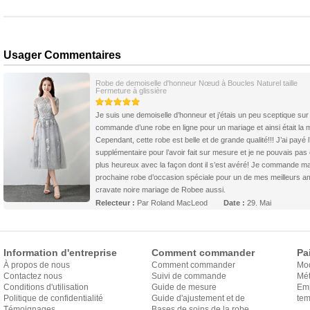
Usager Commentaires
Robe de demoiselle d'honneur Nœud à Boucles Naturel taille
Fermeture à glissière
Je suis une demoiselle d’honneur et j’étais un peu sceptique sur 
commande d’une robe en ligne pour un mariage et ainsi était la 
Cependant, cette robe est belle et de grande qualité!!! J’ai payé l
supplémentaire pour l’avoir fait sur mesure et je ne pouvais pas 
plus heureux avec la façon dont il s’est avéré! Je commande m
prochaine robe d’occasion spéciale pour un de mes meilleurs a
cravate noire mariage de Robee aussi.
Relecteur :
Par Roland MacLeod
Date :
29. Mai
Information d'entreprise
Comment commander
Pa
À propos de nous
Comment commander
Mo
Contactez nous
Suivi de commande
Mét
Conditions d'utilisation
Guide de mesure
Em
Politique de confidentialité
Guide d'ajustement et de
exp
tem
Témoignages
style
Bases de soins de la robe