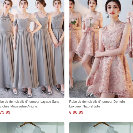
be de demoiselle d'honneur Laçage Sans
Robe de demoiselle d'honneur Dentelle
nches Mousseline A-ligne
Luxueux Naturel taille
 75,99
€ 90,99