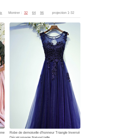
ix
Montrer :
32
64
96
projection 1-32
mne
Robe de demoiselle d'honneur Triangle Inversé
Décalcomanie Naturel taille