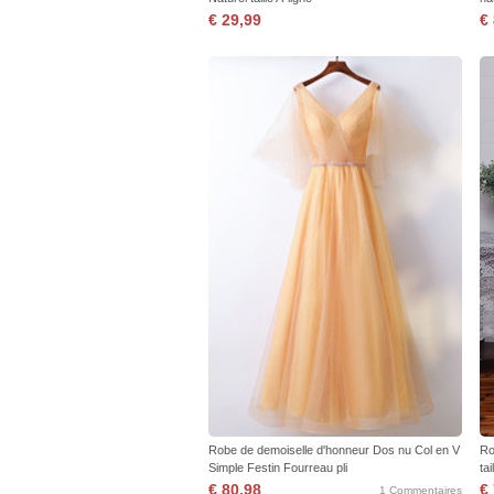
€ 29,99
€
Robe de demoiselle d'honneur Dos nu Col en V
Ro
Simple Festin Fourreau pli
ta
€ 80,98
€
1 Commentaires