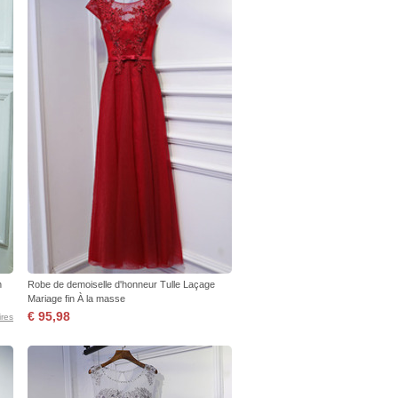
n
Robe de demoiselle d'honneur Tulle Laçage
Mariage fin À la masse
€ 95,98
res