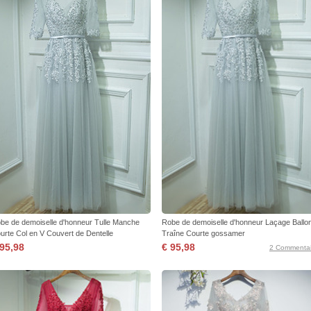
be de demoiselle d'honneur Tulle Manche
Robe de demoiselle d'honneur Laçage Ballo
urte Col en V Couvert de Dentelle
Traîne Courte gossamer
 95,98
€ 95,98
2 Commentai