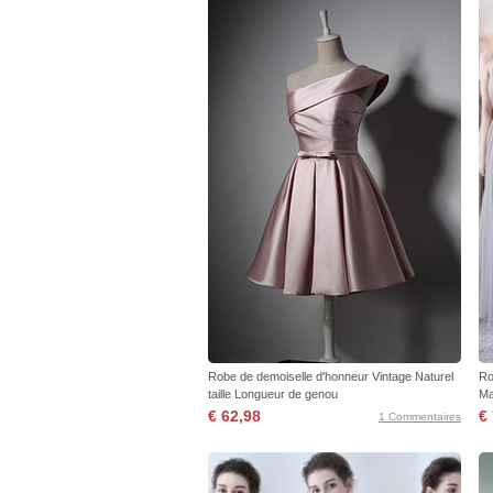
Robe de demoiselle d'honneur Vintage Naturel
Ro
taille Longueur de genou
Ma
€ 62,98
€
1 Commentaires