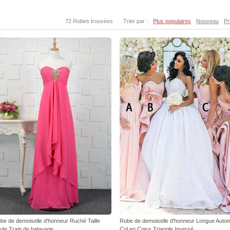
72 Robes trouvées
Trier par :
Plus populaires
Nouveau
Pr
be de demoiselle d'honneur Ruché Taille
Robe de demoiselle d'honneur Longue Auto
ute Train de balayage
Col en Cœur Triangle Inversé