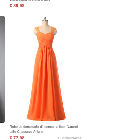
€ 89,98
Robe de demoiselle d'honneur crêper Naturel
taille Chaussez A-ligne
€ 77,98
1 Commentaires