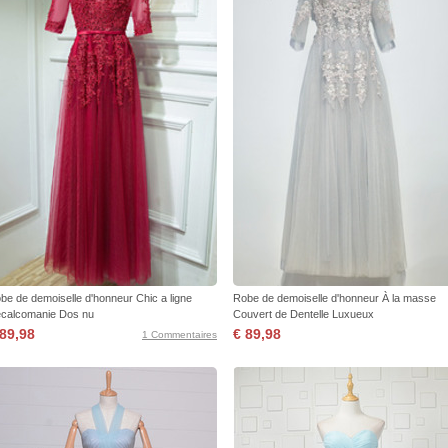
be de demoiselle d'honneur Chic a ligne
Robe de demoiselle d'honneur À la masse
calcomanie Dos nu
Couvert de Dentelle Luxueux
 89,98
€ 89,98
1 Commentaires