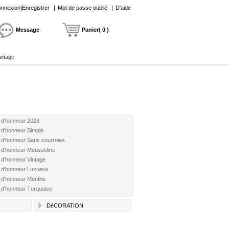
nnexion|Enregistrer
|
Mot de passe oublié
|
D'aide
Message
Panier( 0 )
ariage
 d'honneur 2023
 d'honneur Simple
 d'honneur Sans courroies
 d'honneur Mousseline
 d'honneur Vintage
 d'honneur Luxueux
 d'honneur Menthe
 d'honneur Turquoise
DéCORATION