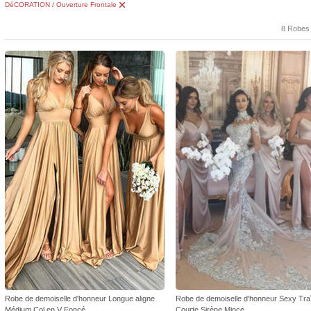
DéCORATION / Ouverture Frontale
8 Robes
Robe de demoiselle d'honneur Longue aligne
Robe de demoiselle d'honneur Sexy Tra
Médium Col en V Foncé
Courte Sirène Mince