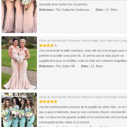
seconde pour toutes les occasions.
Relecteur :
Par Gallacher Anderson
Date :
17. Mars
Robe de demoiselle d'honneur Naturel taille Sans Manches Lon
J'ai commandé la taille standard, mais elle est trop longue pour m
poitrine et la taille sont juste ok. Je pense que je dois payer un
supplément pour la modifier, mais la robe est vraiment magnifiqu
Relecteur :
Par Julian Hill
Date :
12. Mars
Robe de demoiselle d'honneur Manche Courte Printemps Naturel 
J'ai été extrêmement surprise de la qualité de cette robe. Je ne
pas à quoi m'attendre, mais je suis contente d'avoir commandé 
site. Le tissu est de grande qualité et la construction est incroya
commanderai des robes ici à l'avenir.