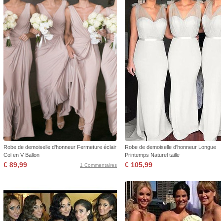
Robe de demoiselle d'honneur Fermeture éclair
Robe de demoiselle d'honneur Longue
Col en V Ballon
Printemps Naturel taille
€ 89,99
€ 105,99
1 Commentaires