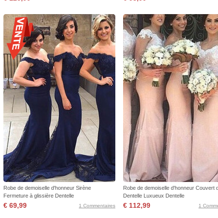
Robe de demoiselle d'honneur Sirène
Robe de demoiselle d'honneur Couvert 
Fermeture à glissière Dentelle
Dentelle Luxueux Dentelle
€ 69,99
€ 112,99
1 Commentaires
1 Comme