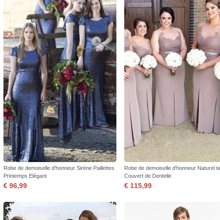
Robe de demoiselle d'honneur Sirène Paillettes
Robe de demoiselle d'honneur Naturel tai
Printemps Elégant
Couvert de Dentelle
€ 96,99
€ 115,99