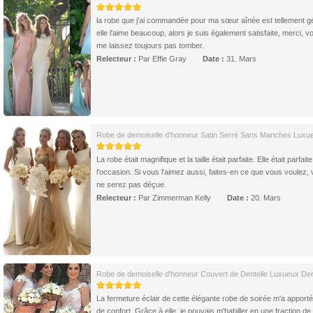
la robe que j'ai commandée pour ma sœur aînée est tellement gé
elle l'aime beaucoup, alors je suis également satisfaite, merci, v
me laissez toujours pas tomber.
Relecteur :
Par Effie Gray
Date :
31. Mars
Robe de demoiselle d'honneur Satin Serré Sans Manches Luxu
La robe était magnifique et la taille était parfaite. Elle était parfait
l'occasion. Si vous l'aimez aussi, faites-en ce que vous voulez,
ne serez pas déçue.
Relecteur :
Par Zimmerman Kelly
Date :
20. Mars
Robe de demoiselle d'honneur Couvert de Dentelle Luxueux Den
La fermeture éclair de cette élégante robe de soirée m'a apporté
de confort. Grâce à elle, je pouvais m'habiller en une fraction de