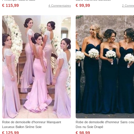
€ 115,99
€ 99,99
4 Commentaires
2 Comme
Robe de demoiselle d'honneur Manquant
Robe de demoiselle d'honneur Sans cou
Luxueux Ballon Sirène Soie
Dos nu Soie Drapé
€ 125,99
€ 98,99