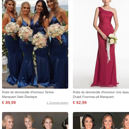
Robe de demoiselle d'honneur Sirène
Robe de demoiselle d'honneur Une épau
Manquant Satin Élastique
Drapé Fourreau pli Manquant
€ 89,99
€ 82,99
1 Commentaires