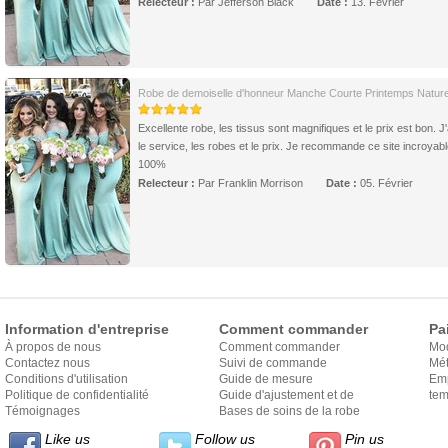
Relecteur :
Par Jefferson Black
Date :
13. Février
Robe de demoiselle d'honneur Manche Courte Printemps Naturel 
Excellente robe, les tissus sont magnifiques et le prix est bon. J
le service, les robes et le prix. Je recommande ce site incroyabl
100%
Relecteur :
Par Franklin Morrison
Date :
05. Février
Information d'entreprise
Comment commander
Pa
À propos de nous
Comment commander
Mo
Contactez nous
Suivi de commande
Mét
Conditions d'utilisation
Guide de mesure
Em
Politique de confidentialité
Guide d'ajustement et de
exp
tem
Témoignages
style
Bases de soins de la robe
Like us
Follow us
Pin us