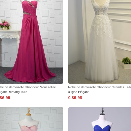
be de demoiselle d'honneur Mousseline
Robe de demoiselle d'honneur Grandes Taill
égant Rectangulaire
a ligne Elégant
 86,99
€ 89,98