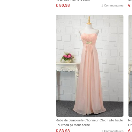
€ 80,98
€
1 Commentaires
Robe de demoiselle d'honneur Chic Taille haute
Ro
Fourreau pli Mousseline
Dr
€ 83,98
€
1 Commentaires