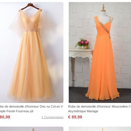
be de demoiselle d'honneur Dos nu Col en V
Robe de demoiselle d'honneur Mousseline C
mple Festin Fourreau pli
Asymétrique Mariage
 80,98
€ 89,98
1 Commentaires