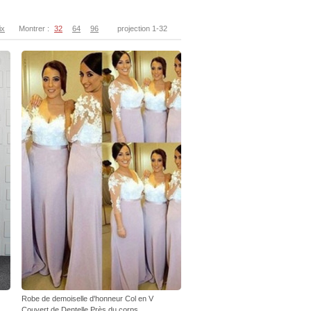
ix
Montrer :
32
64
96
projection 1-32
Robe de demoiselle d'honneur Col en V
Couvert de Dentelle Près du corps