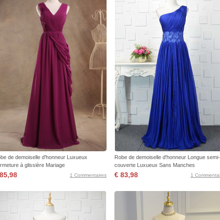
be de demoiselle d'honneur Luxueux
Robe de demoiselle d'honneur Longue semi-
rmeture à glissière Mariage
couverte Luxueux Sans Manches
 85,98
€ 83,98
1 Commentaires
1 Commentai