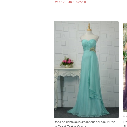
DéCORATION / Ruché
Robe de demoiselle d'honneur col coeur Dos
Ro
nu Drapé Traîne Courte
Si