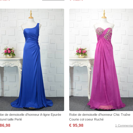
be de demoiselle d'honneur A-ligne Epurée
Robe de demoiselle d'honneur Chic Traîne
turel taille Perlé
Courte col coeur Ruché
 86,98
€ 95,98
1 Commentai