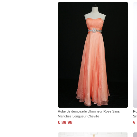
Robe de demoiselle d'honneur Rose Sans
Ro
Manches Longueur Cheville
Si
€ 86,98
€