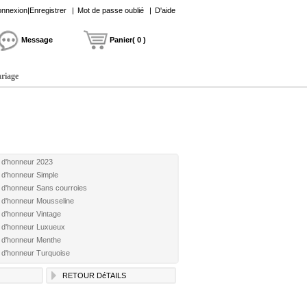
nnexion|Enregistrer
|
Mot de passe oublié
|
D'aide
Message
Panier( 0 )
ariage
 d'honneur 2023
 d'honneur Simple
 d'honneur Sans courroies
 d'honneur Mousseline
 d'honneur Vintage
 d'honneur Luxueux
 d'honneur Menthe
 d'honneur Turquoise
RETOUR DéTAILS