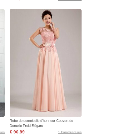
Robe de demoiselle d'honneur Couvert de
Dentelle Froid Elégant
€ 96,99
res
1 Commentaires