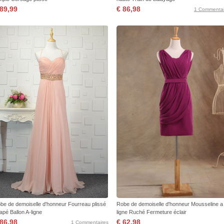
 89,99
€ 86,98
1 Commentai
be de demoiselle d'honneur Fourreau plissé
Robe de demoiselle d'honneur Mousseline a
apé Ballon A-ligne
ligne Ruché Fermeture éclair
 86,98
€ 62,98
1 Commentaires