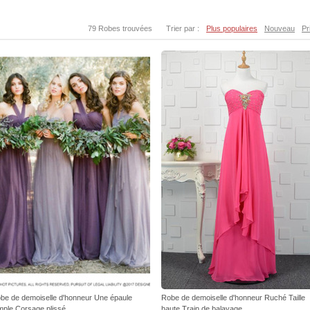
79 Robes trouvées
Trier par :
Plus populaires
Nouveau
Pr
be de demoiselle d'honneur Une épaule
Robe de demoiselle d'honneur Ruché Taille
mple Corsage plissé
haute Train de balayage