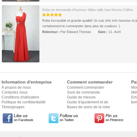
Robe de demoiselle d'honneur Milieu taille haut Norme Chiffon
Robe incroyable et grande qualité! Je suis très très heureux et j
certainement le commander dans plus de couleurs :)
Relecteur :
Par Edward Thomas
Date :
11. Avril
Information d'entreprise
Comment commander
Pa
À propos de nous
Comment commander
Mo
Contactez nous
Suivi de commande
Mét
Conditions d'utilisation
Guide de mesure
Em
Politique de confidentialité
Guide d'ajustement et de
exp
tem
Témoignages
style
Bases de soins de la robe
Like us
Follow us
Pin us
on Facebook
on Twitter
on Pinterest