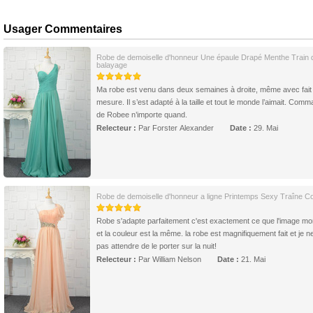
Usager Commentaires
Robe de demoiselle d'honneur Une épaule Drapé Menthe Train 
balayage
Ma robe est venu dans deux semaines à droite, même avec fait
mesure. Il s’est adapté à la taille et tout le monde l’aimait. Com
de Robee n’importe quand.
Relecteur :
Par Forster Alexander
Date :
29. Mai
Robe de demoiselle d'honneur a ligne Printemps Sexy Traîne C
Robe s'adapte parfaitement c'est exactement ce que l'image mo
et la couleur est la même. la robe est magnifiquement fait et je 
pas attendre de le porter sur la nuit!
Relecteur :
Par William Nelson
Date :
21. Mai