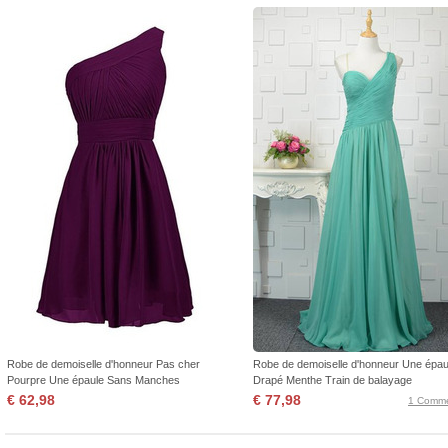
Robe de demoiselle d'honneur Pas cher
Robe de demoiselle d'honneur Une épau
Pourpre Une épaule Sans Manches
Drapé Menthe Train de balayage
€ 62,98
€ 77,98
1 Comme