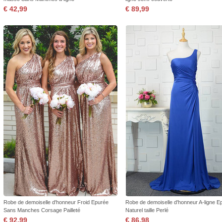
€ 42,99
€ 89,99
Robe de demoiselle d'honneur Froid Epurée
Robe de demoiselle d'honneur A-ligne E
Sans Manches Corsage Pailleté
Naturel taille Perlé
€ 92,99
€ 86,98