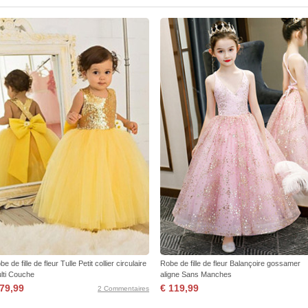
e de fille de fleur Tulle Petit collier circulaire
Robe de fille de fleur Balançoire gossamer
lti Couche
aligne Sans Manches
 79,99
€ 119,99
2 Commentaires