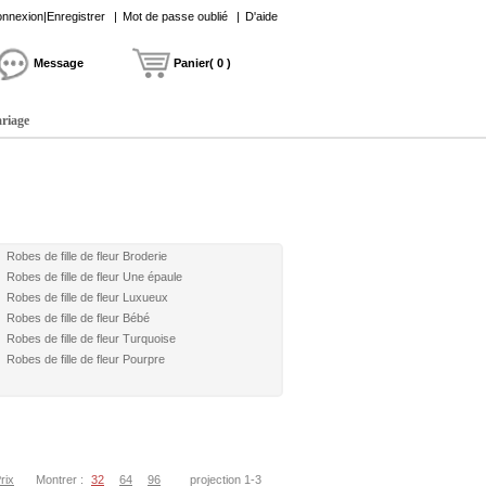
nnexion|Enregistrer
|
Mot de passe oublié
|
D'aide
Message
Panier( 0 )
ariage
Robes de fille de fleur Broderie
Robes de fille de fleur Une épaule
Robes de fille de fleur Luxueux
Robes de fille de fleur Bébé
Robes de fille de fleur Turquoise
Robes de fille de fleur Pourpre
rix
Montrer :
32
64
96
projection 1-3