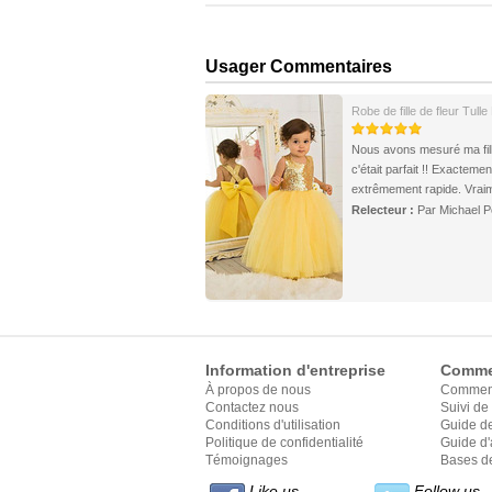
Usager Commentaires
Robe de fille de fleur Tulle
Nous avons mesuré ma fille
c'était parfait !! Exacteme
extrêmement rapide. Vrai
Relecteur :
Par Michael P
Information d'entreprise
Comme
À propos de nous
Commen
Contactez nous
Suivi d
Conditions d'utilisation
Guide d
Politique de confidentialité
Guide d'
Témoignages
style
Bases de
Like us
Follow us