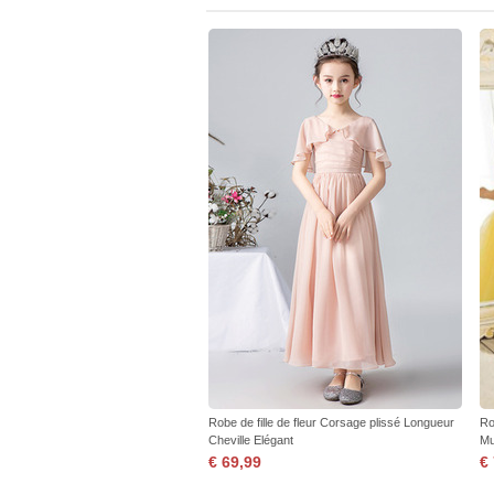
Robe de fille de fleur Corsage plissé Longueur
Rob
Cheville Elégant
Mu
€ 69,99
€