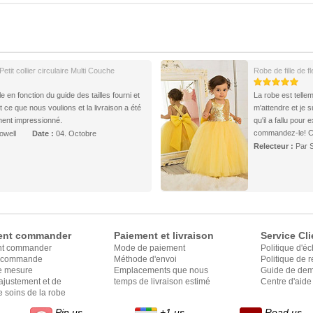
 Petit collier circulaire Multi Couche
Robe de fille de fl
 en fonction du guide des tailles fourni et
La robe est tellem
nt ce que nous voulions et la livraison a été
m'attendre et je 
ment impressionné.
qu'il a fallu pour
commandez-le! C'
owell
Date :
04. Octobre
Relecteur :
Par 
nt commander
Paiement et livraison
Service Cli
t commander
Mode de paiement
Politique d'é
e commande
Méthode d'envoi
Politique de
e mesure
Emplacements que nous
Guide de dem
ajustement et de
expédions
temps de livraison estimé
Centre d'aide
 soins de la robe
Pin us
+1 us
Read us