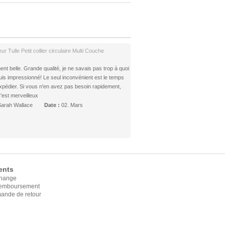
eur Tulle Petit collier circulaire Multi Couche
ent belle. Grande qualité, je ne savais pas trop à quoi
suis impressionné! Le seul inconvénient est le temps
 expédier. Si vous n'en avez pas besoin rapidement,
est merveilleux
Sarah Wallace
Date :
02. Mars
ents
change
 remboursement
ande de retour