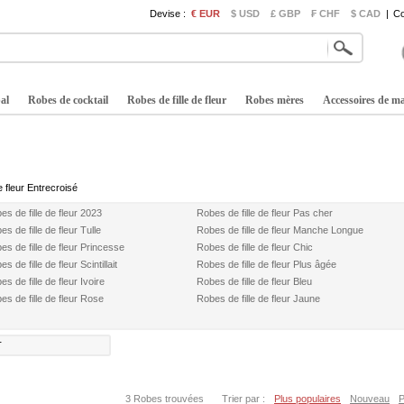
Devise :
€ EUR
$ USD
£ GBP
₣ CHF
$ CAD
|
Co
al
Robes de cocktail
Robes de fille de fleur
Robes mères
Accessoires de m
e fleur Entrecroisé
es de fille de fleur 2023
Robes de fille de fleur Pas cher
s de fille de fleur Tulle
Robes de fille de fleur Manche Longue
es de fille de fleur Princesse
Robes de fille de fleur Chic
s de fille de fleur Scintillait
Robes de fille de fleur Plus âgée
s de fille de fleur Ivoire
Robes de fille de fleur Bleu
es de fille de fleur Rose
Robes de fille de fleur Jaune
T
3 Robes trouvées
Trier par :
Plus populaires
Nouveau
P