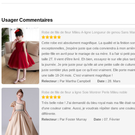
Usager Commentaires
Robe de fille de fleur Milieu A-ligne Longueur de genou Sans M
Cette robe est absolument magnifique. La qualité et la finition so
exceptionnelles, j'espère juste que cela conviendra à mon arrièr
petite-fille en avril pour le mariage de sa mère. Il a l'air si petit p
taille 2T. Il vient d'être livré. Eh bien, essayez-le sur elle plus ta
la journée. Je prie juste pour qu'elle ait une petite salle de culture
juste sembler plus petit que ce qu'il est vraiment. Elle porte mai
une taille 18-24 mois. C'est vraiment magnifique !
Relecteur :
Par Martha Campbell
Date :
28. Mars
Robe de fille de fleur a ligne Soie Montrer Perle Milieu noble
Très belle robe ! J'ai demandé du bleu royal mais ma fille était ra
d'une couleur calme. Aussi, je voudrais répéter dans une couleu
différente.
Relecteur :
Par Foster Murray
Date :
07. Février