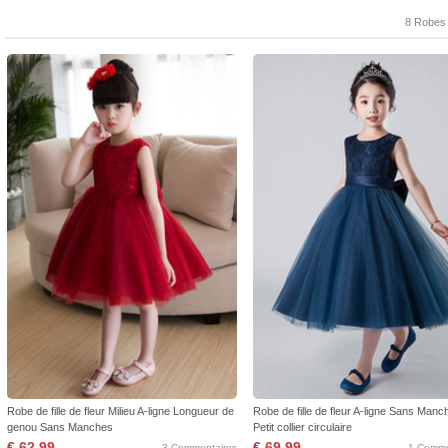
8 Robes
Robe de fille de fleur Milieu A-ligne Longueur de
Robe de fille de fleur A-ligne Sans Manc
genou Sans Manches
Petit collier circulaire
€ 62,99
€ 69,99
3 Commentaires
1 Comme