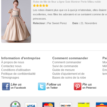
Robe de fille de fleur a ligne Soie Montrer Perle Milieu noble
Les robes étaient plus que ce à quoi je m'attendais, elles étaient
excellentes, mes filles les adoraient et se sentaient comme de v
princesses.
Relecteur :
Par Sweet Perez
Date :
21. Novembre
Information d'entreprise
Comment commander
Pa
À propos de nous
Comment commander
Mo
Contactez nous
Suivi de commande
Mét
Conditions d'utilisation
Guide de mesure
Em
Politique de confidentialité
Guide d'ajustement et de
exp
tem
Témoignages
style
Bases de soins de la robe
Like us
Follow us
Pin us
on Facebook
on Twitter
on Pinterest