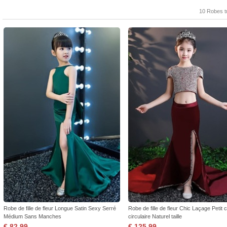
10 Robes t
Robe de fille de fleur Longue Satin Sexy Serré
Robe de fille de fleur Chic Laçage Petit co
Médium Sans Manches
circulaire Naturel taille
€ 82,99
€ 125,99