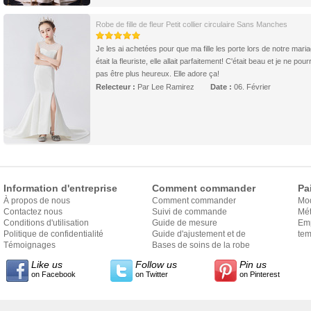
Robe de fille de fleur Petit collier circulaire Sans Manches
Je les ai achetées pour que ma fille les porte lors de notre maria
était la fleuriste, elle allait parfaitement! C'était beau et je ne pour
pas être plus heureux. Elle adore ça!
Relecteur :
Par Lee Ramirez
Date :
06. Février
Information d'entreprise
Comment commander
Pa
À propos de nous
Comment commander
Mo
Contactez nous
Suivi de commande
Mét
Conditions d'utilisation
Guide de mesure
Em
Politique de confidentialité
Guide d'ajustement et de
exp
tem
Témoignages
style
Bases de soins de la robe
Like us
Follow us
Pin us
on Facebook
on Twitter
on Pinterest