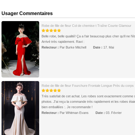
Usager Commentaires
Robe de fille de fleur Col de chemise t Traîne Courte Glamour
Belle robe, belle qualité! Ça a l'air beaucoup plus cher qu'il ne l'éta
Arrivé très rapidement. Ravi :
Relecteur :
Par Burke Mitchell
Date :
17. Mai
Robe de fille de fleur Fourchure Frontale Longue Près du corps
Très satisfait de cet achat. Les robes sont exactement comme s
photos. J'ai reçu la commande très rapidement et les robes étai
bien emballées :. Je recommande !
Relecteur :
Par Whitman Evans
Date :
03. Février