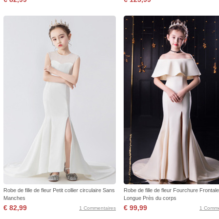
Robe de fille de fleur Petit collier circulaire Sans
Robe de fille de fleur Fourchure Frontale
Manches
Longue Près du corps
€ 82,99
€ 99,99
1 Commentaires
1 Comme