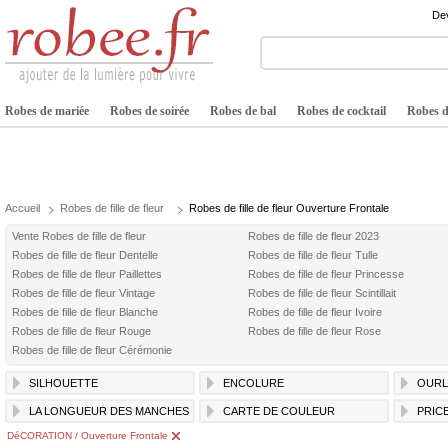
Dev
Robes de mariée
Robes de soirée
Robes de bal
Robes de cocktail
Robes de
Accueil
Robes de fille de fleur
Robes de fille de fleur Ouverture Frontale
Vente Robes de fille de fleur
Robes de fille de fleur 2023
Robes de fille de fleur Dentelle
Robes de fille de fleur Tulle
Robes de fille de fleur Paillettes
Robes de fille de fleur Princesse
Robes de fille de fleur Vintage
Robes de fille de fleur Scintillait
Robes de fille de fleur Blanche
Robes de fille de fleur Ivoire
Robes de fille de fleur Rouge
Robes de fille de fleur Rose
Robes de fille de fleur Cérémonie
SILHOUETTE
ENCOLURE
OURL
LA LONGUEUR DES MANCHES
CARTE DE COULEUR
PRIC
DéCORATION / Ouverture Frontale