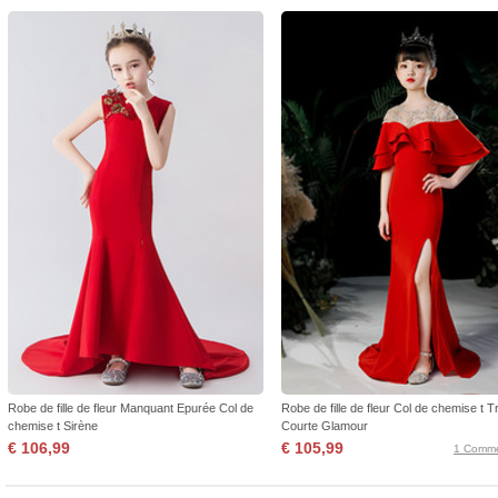
Robe de fille de fleur Manquant Epurée Col de
Robe de fille de fleur Col de chemise t T
chemise t Sirène
Courte Glamour
€ 106,99
€ 105,99
1 Comme