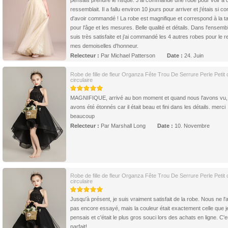
pensais prendre le risque. J'ai commandé une robe pour voir à q
ressemblait. Il a fallu environ 10 jours pour arriver et j'étais si c
d'avoir commandé ! La robe est magnifique et correspond à la tai
pour l'âge et les mesures. Belle qualité et détails. Dans l'ensembl
suis très satisfaite et j'ai commandé les 4 autres robes pour le r
mes demoiselles d'honneur.
Relecteur :
Par Michael Patterson
Date :
24. Juin
Robe de fille de fleur Organza Fête Trou De Serrure Perle Petit c
circulaire
MAGNIFIQUE, arrivé au bon moment et quand nous l'avons vu,
avons été étonnés car il était beau et fini dans les détails. merci
beaucoup
Relecteur :
Par Marshall Long
Date :
10. Novembre
Robe de fille de fleur Organza Fête Trou De Serrure Perle Petit c
circulaire
Jusqu'à présent, je suis vraiment satisfait de la robe. Nous ne l
pas encore essayé, mais la couleur était exactement celle que j
pensais et c'était le plus gros souci lors des achats en ligne. C'e
parfait!