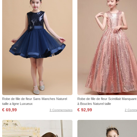
Robe de fille de fleur Sans Manches Naturel
Robe de fille de fleur Scintillait Manqua
taille a ligne Luxueux
à Boucles Naturel taille
€ 69,99
€ 92,99
3 Commentaires
2 Comme