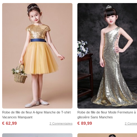
Robe de fille de fleur A-ligne Manche de T-shirt
Robe de fille de fleur Mode Fermeture à
Vacances Manquant
glissière Sans Manches
€ 62,99
€ 89,99
2 Commentaires
2 Comme