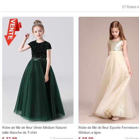
27 Robes t
Robe de fille de fleur Vente Médium Naturel
Robe de fille de fleur Epurée Fermeture 
taille Manche de T-shirt
Médium a ligne
€ 32,99
€ 69,99
1 Commentaires
12 Comme