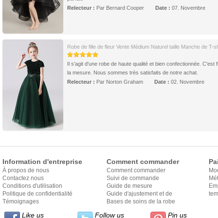
Relecteur :
Par Bernard Cooper
Date :
07. Novembre
Robe de fille de fleur Vente Médium Naturel taille Manche de T-sh
Il s'agit d'une robe de haute qualité et bien confectionnée. C'est f
la mesure. Nous sommes très satisfaits de notre achat.
Relecteur :
Par Norton Graham
Date :
02. Novembre
Information d'entreprise
Comment commander
Pa
À propos de nous
Comment commander
Mo
Contactez nous
Suivi de commande
Mét
Conditions d'utilisation
Guide de mesure
Em
Politique de confidentialité
Guide d'ajustement et de
exp
tem
Témoignages
style
Bases de soins de la robe
Like us
Follow us
Pin us