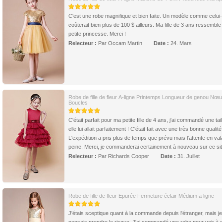
C'est une robe magnifique et bien faite. Un modèle comme celui-
coûterait bien plus de 100 $ ailleurs. Ma fille de 3 ans ressemble
petite princesse. Merci !
Relecteur :
Par Occam Martin
Date :
24. Mars
Robe de fille de fleur A-ligne Printemps Longueur de genou Nœu
Boucles
C'était parfait pour ma petite fille de 4 ans, j'ai commandé une tail
elle lui allait parfaitement ! C'était fait avec une très bonne qualité
L'expédition a pris plus de temps que prévu mais l'attente en vala
peine. Merci, je commanderai certainement à nouveau sur ce sit
Relecteur :
Par Richards Cooper
Date :
31. Juillet
Robe de fille de fleur Epurée Fermeture éclair Médium a ligne
J'étais sceptique quant à la commande depuis l'étranger, mais je