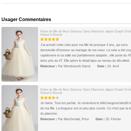
Usager Commentaires
Robe de fille de fleur Glamour Sans Manches aligne Drapé Orn
Nœud à Boucle
J'ai acheté cette robe pour ma fille de presque 4 ans, qui sera
demoiselle d'honneur au mariage de ma sœur. La robe a été ex
rapidement et sa taille est parfaitement adaptée ; elle porte du 4T,
donc pris du 4T. Elle adore le détail bijou au niveau du décolleté.
Relecteur :
Par Wordsworth Harris
Date :
24. Avril
Robe de fille de fleur Glamour Sans Manches aligne Drapé Orn
Nœud à Boucle
Je l'aime. Tout est parfait. Je reviendrai et téléchargerai bientôt 
de ma fille. La longueur est un peu plus courte. Ce n'est pas la 
du plancher.
Relecteur :
Par MacDonald, Price
Date :
20. Février