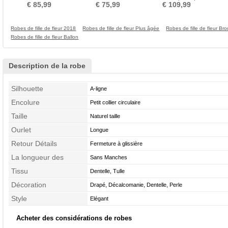
Bretelles Spaghetti
Manche Courte
Fermeture à glissière
€ 85,99
€ 75,99
€ 109,99
Robes de fille de fleur 2018
Robes de fille de fleur Plus âgée
Robes de fille de fleur Bro
Robes de fille de fleur Ballon
Description de la robe
Silhouette
A-ligne
Encolure
Petit collier circulaire
Taille
Naturel taille
Ourlet
Longue
Retour Détails
Fermeture à glissière
La longueur des
Sans Manches
manches
Tissu
Dentelle, Tulle
Décoration
Drapé, Décalcomanie, Dentelle, Perle
Style
Elégant
Acheter des considérations de robes