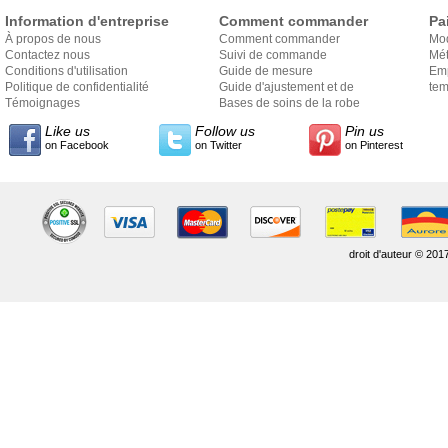
Information d'entreprise
Comment commander
Pa
À propos de nous
Comment commander
Mo
Contactez nous
Suivi de commande
Mét
Conditions d'utilisation
Guide de mesure
Em
Politique de confidentialité
Guide d'ajustement et de
exp
tem
Témoignages
style
Bases de soins de la robe
Like us
Follow us
Pin us
on Facebook
on Twitter
on Pinterest
droit d'auteur © 201