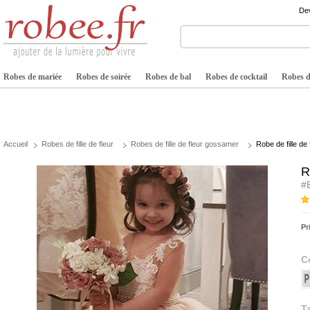
Dev
Robes de mariée
Robes de soirée
Robes de bal
Robes de cocktail
Robes de
Accueil
Robes de fille de fleur
Robes de fille de fleur gossamer
Robe de fille de
R
#
Pr
C
Ta