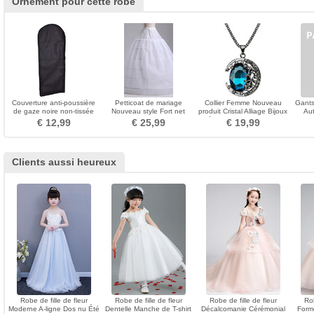
Ornement pour cette robe
Couverture anti-poussière
Petticoat de mariage
Collier Femme Nouveau
Gants
de gaze noire non-tissée
Nouveau style Fort net
produit Cristal Alliage Bijoux
Aut
Largeur Robe pleine
Rétro Collier et Pendentif
Longue
€ 12,99
€ 25,99
€ 19,99
Clients aussi heureux
Robe de fille de fleur
Robe de fille de fleur
Robe de fille de fleur
Rob
Moderne A-ligne Dos nu Été
Dentelle Manche de T-shirt
Décalcomanie Cérémonial
Form