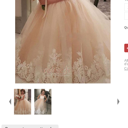
Qu
Af
d'
Co