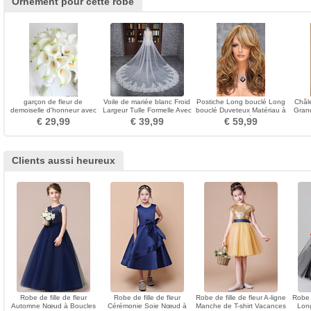
Ornement pour cette robe
garçon de fleur de
Voile de mariée blanc Froid
Postiche Long bouclé Long
Châl
demoiselle d'honneur avec
Largeur Tulle Formelle Avec
bouclé Duveteux Matériau à
Gran
une fleur dans la fleur de la
le peigne
haute température
Ro
€ 29,99
€ 39,99
€ 59,99
main
Clients aussi heureux
Robe de fille de fleur
Robe de fille de fleur
Robe de fille de fleur A-ligne
Robe d
Automne Nœud à Boucles
Cérémonie Soie Nœud à
Manche de T-shirt Vacances
Long