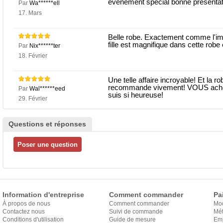
événement spécial bonne présentati
Par
Wa******ell
17. Mars
Belle robe. Exactement comme l'im
fille est magnifique dans cette rob
Par
Nix******ter
18. Février
Une telle affaire incroyable! Et la ro
recommande vivement! VOUS achete
Par
Wal******eed
suis si heureuse!
29. Février
Questions et réponses
Information d'entreprise
Comment commander
Pa
À propos de nous
Comment commander
Mo
Contactez nous
Suivi de commande
Mét
Conditions d'utilisation
Guide de mesure
Em