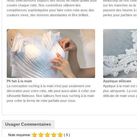
Nous sélectionnons toujours des tissus de haute qualité pour
Beaucoup de nos robes 
coudre chaque robe. Nos couturières utilisent des
sur les manches ou la t
compétences sophistiquées pour faire votre robe avec des
passent des heures à 
couleurs vives, des textures abondantes et être brillant.
perles pour parfaire un
Pli fait à la main
Applique délicate
La conception ruching à la main n'est pas seulement une
Applique à la main est 
décoration pour votre robe, elle peut aussi aider à créer une
plus attrayante. La con
silhouette flatteuse. Nos tailleurs font tous ruching à la main
délicate de main vous 
pour créer la forme de robe parfaite pour vous.
Usager Commentaires
Note moyenne:
( 5 )