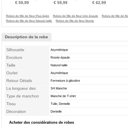
Sommaire Fermeture à
Boucles Orné de Nœud à
Manquant
€ 59,99
€ 59,99
€ 62,99
glissière
Boucle
Robes de fille de fleur Plus âgée
Robes de fille de fleur Une épaule
Robes de fille de f
Robes de fille de fleur Naturel taille
Robes de fille de fleur Norme
Description de la robe
Silhouette
Asymétrique
Encolure
Rosée épaule
Taille
Naturel taille
Ourlet
Asymétrique
Retour Détails
Fermeture à glissière
La longueur des
3/4 Manche
manches
Type de manchon
Manche de T-shirt
Tissu
Tulle, Dentelle
Décoration
Dentelle
Acheter des considérations de robes