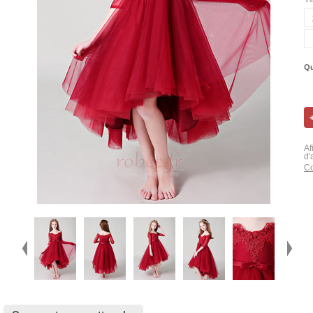
Qu
Af
d'
Co