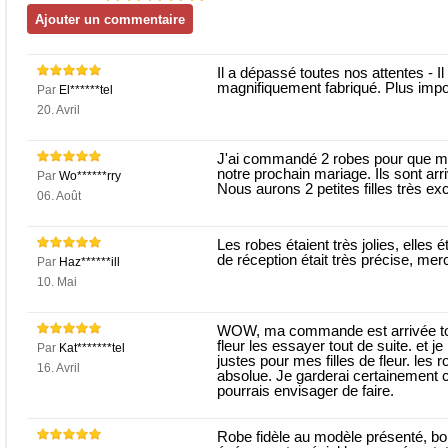
Il a dépassé toutes nos attentes - I
magnifiquement fabriqué. Plus import
Par
El******tel
20. Avril
J'ai commandé 2 robes pour que mes 
notre prochain mariage. Ils sont arriv
Par
Wo******rry
Nous aurons 2 petites filles très ex
06. Août
Les robes étaient très jolies, elles ét
de réception était très précise, merc
Par
Haz******ill
10. Mai
WOW, ma commande est arrivée tout à
fleur les essayer tout de suite. et j
Par
Kat*******tel
justes pour mes filles de fleur. les 
16. Avril
absolue. Je garderai certainement c
pourrais envisager de faire.
Robe fidèle au modèle présenté, bon