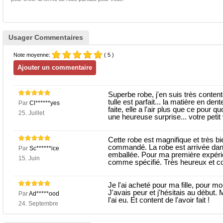
Usager Commentaires
Note moyenne:
( 5 )
Superbe robe, j'en suis très content
tulle est parfait... la matière en den
Par
Cl******yes
faite, elle a l'air plus que ce pour 
25. Juillet
une heureuse surprise... votre petit v
Cette robe est magnifique et très b
commandé. La robe est arrivée dans 
Par
Sc******ice
emballée. Pour ma première expérien
15. Juin
comme spécifié. Très heureux et c
Je l'ai acheté pour ma fille, pour m
J'avais peur et j'hésitais au début.
Par
Ad*****ood
l'ai eu. Et content de l'avoir fait !
24. Septembre