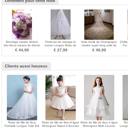
Ornement pour cette robe
Bricolage mariée détient
Petticoat de mariage la
Voile étoilé de Champagne
Châle
des fleurs rubans de thème
norme Longue Robe de
mariée super long voile de
Fur
de mariage rose perles
mariée Glamour Taffetas en
mariage
€ 44,99
€ 27,99
€ 49,99
rubans mains tenir des
polyester
fleurs
Clients aussi heureux
Robe de fille de fleur
Robe de fille de fleur A-ligne
Robe de fille de fleur a ligne
Rob
Formelle Longue Tulle Été
Mi-longues Nœud à Boucles
Mi-longues Multi Couche
Longu