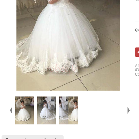
Qu
Af
d'
Co