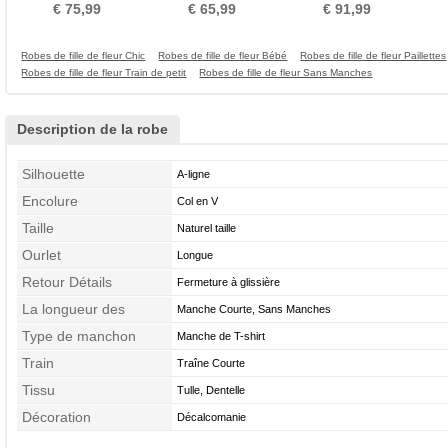
Manquant Col en V
Manquant
Naturel taille
R
€ 75,99
€ 65,99
€ 91,99
Robes de fille de fleur Chic
Robes de fille de fleur Bébé
Robes de fille de fleur Paillettes
Robes de fille de fleur Train de petit
Robes de fille de fleur Sans Manches
Description de la robe
Silhouette
A-ligne
Encolure
Col en V
Taille
Naturel taille
Ourlet
Longue
Retour Détails
Fermeture à glissière
La longueur des
Manche Courte, Sans Manches
manches
Type de manchon
Manche de T-shirt
Train
Traîne Courte
Tissu
Tulle, Dentelle
Décoration
Décalcomanie