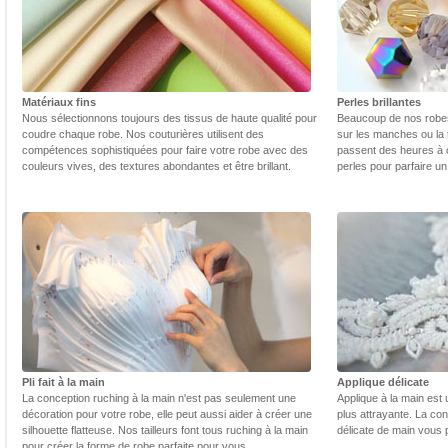
Matériaux fins
Perles brillantes
Nous sélectionnons toujours des tissus de haute qualité pour
Beaucoup de nos robes 
coudre chaque robe. Nos couturières utilisent des
sur les manches ou la t
compétences sophistiquées pour faire votre robe avec des
passent des heures à 
couleurs vives, des textures abondantes et être brillant.
perles pour parfaire un
Pli fait à la main
Applique délicate
La conception ruching à la main n'est pas seulement une
Applique à la main est 
décoration pour votre robe, elle peut aussi aider à créer une
plus attrayante. La con
silhouette flatteuse. Nos tailleurs font tous ruching à la main
délicate de main vous 
pour créer la forme de robe parfaite pour vous.