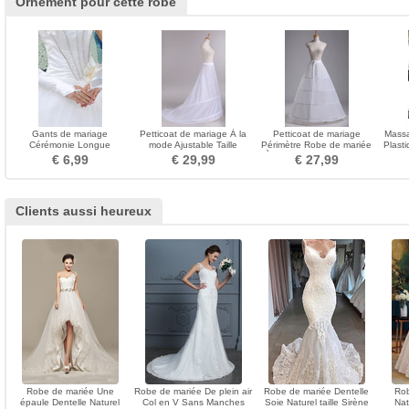
Ornement pour cette robe
Gants de mariage
Petticoat de mariage À la
Petticoat de mariage
Massa
Cérémonie Longue
mode Ajustable Taille
Périmètre Robe de mariée
Plasti
Romantique Hiver Perle
Taffetas en polyester
À la mode Quatre jantes
Soins
€ 6,99
€ 29,99
€ 27,99
blanc
Clients aussi heureux
Robe de mariée Une
Robe de mariée De plein air
Robe de mariée Dentelle
Rob
épaule Dentelle Naturel
Col en V Sans Manches
Soie Naturel taille Sirène
Nat