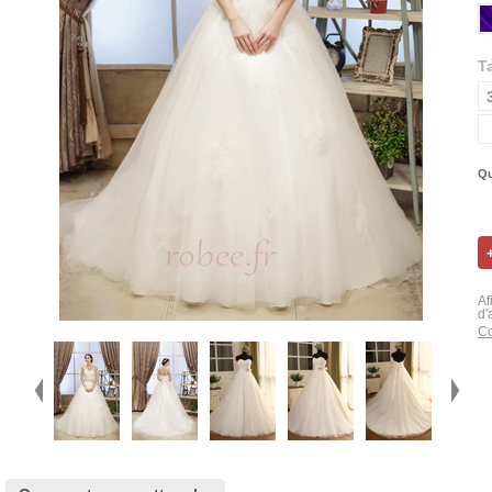
Ta
Qu
Af
d'
Co