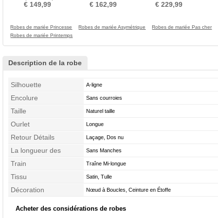
taille Elégant Asymétrique
Gazer Dentelle
noble Sans Manches
Ma
€ 149,99
€ 162,99
€ 229,99
Robes de mariée Princesse
Robes de mariée Asymétrique
Robes de mariée Pas cher
Robes de mariée Printemps
Description de la robe
Silhouette
A-ligne
Encolure
Sans courroies
Taille
Naturel taille
Ourlet
Longue
Retour Détails
Laçage, Dos nu
La longueur des
Sans Manches
manches
Train
Traîne Mi-longue
Tissu
Satin, Tulle
Décoration
Nœud à Boucles, Ceinture en Étoffe
Acheter des considérations de robes