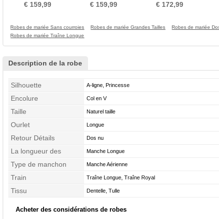
Col en V
Longue Poire
Manche Longue Printemps
M
€ 159,99
€ 159,99
€ 172,99
Robes de mariée Sans courroies
Robes de mariée Grandes Tailles
Robes de mariée Do
Robes de mariée Traîne Longue
Description de la robe
Silhouette
A-ligne, Princesse
Encolure
Col en V
Taille
Naturel taille
Ourlet
Longue
Retour Détails
Dos nu
La longueur des
Manche Longue
manches
Type de manchon
Manche Aérienne
Train
Traîne Longue, Traîne Royal
Tissu
Dentelle, Tulle
Acheter des considérations de robes