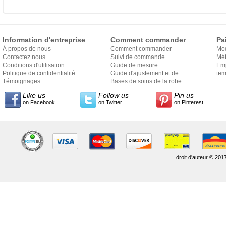
Information d'entreprise
Comment commander
Pa
À propos de nous
Comment commander
Mo
Contactez nous
Suivi de commande
Mét
Conditions d'utilisation
Guide de mesure
Em
Politique de confidentialité
Guide d'ajustement et de
exp
tem
Témoignages
style
Bases de soins de la robe
Like us
Follow us
Pin us
on Facebook
on Twitter
on Pinterest
droit d'auteur © 201