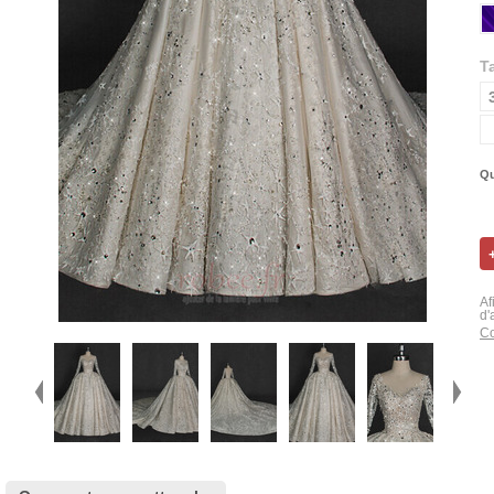
Ta
Qu
Af
d'
Co