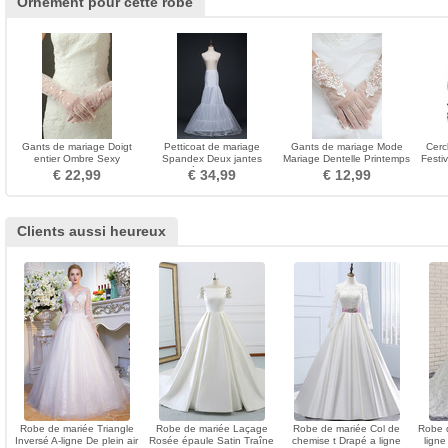
Ornement pour cette robe
Gants de mariage Doigt
Petticoat de mariage
Gants de mariage Mode
Cerc
entier Ombre Sexy
Spandex Deux jantes
Mariage Dentelle Printemps
Festi
Translucide Tulle Longue
Diamètre Double fil
Court Doigt entier
pet
€ 22,99
€ 34,99
€ 12,99
Clients aussi heureux
Robe de mariée Triangle
Robe de mariée Laçage
Robe de mariée Col de
Robe d
Inversé A-ligne De plein air
Rosée épaule Satin Traîne
chemise t Drapé a ligne
lign