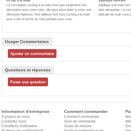
Pli fait à la main
Applique délicate
La conception ruching à la main n'est pas seulement une
Applique à la main est 
décoration pour votre robe, elle peut aussi aider à créer une
plus attrayante. La con
silhouette flatteuse. Nos tailleurs font tous ruching à la main
délicate de main vous 
pour créer la forme de robe parfaite pour vous.
Usager Commentaires
Questions et réponses
Information d'entreprise
Comment commander
Pa
À propos de nous
Comment commander
Mo
Contactez nous
Suivi de commande
Mét
Conditions d'utilisation
Guide de mesure
Em
Politique de confidentialité
Guide d'ajustement et de
exp
tem