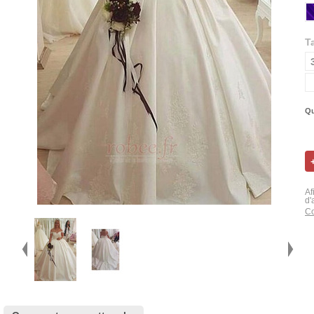
Ta
Qu
Af
d'
Co