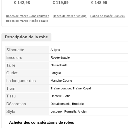
ligne Manquant
ligne Longueur de plancher
Chapelle Sans Manches
Fon
€ 142,98
€ 119,99
€ 148,99
Robes de mariée Sans courroies
Robes de mariée Vintage
Robes de mariée Luxueux
Robes de mariée Rosée épaule
Description de la robe
Silhouette
A-ligne
Encolure
Rosée épaule
Taille
Naturel taille
Ourlet
Longue
La longueur des
Manche Courte
manches
Train
Traîne Longue, Traîne Royal
Tissu
Dentelle, Satin
Décoration
Décalcomanie, Broderie
Style
Luxueux, Formelle, Ancien
Acheter des considérations de robes