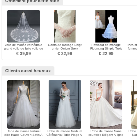
Ornement pour cette robe
voile de mariée cathédrale
Gants de mariage Doigt
Petticoat de mariage
Incrus
grand voile de fuite voile de
entier Ombre Sexy
Flouncing Simple Trois
femme 
dentelle de mariage
Translucide Tulle Longue
jantes Taffetas en polyester
€ 39,99
€ 22,99
€ 22,99
Clients aussi heureux
Robe de mariée Naturel
Robe de mariée Médium
Robe de mariée Sans
Robe 
taille Haute Couvert Satin A-
Cérémonial Tulle Plage A-
courroies Elégant A-ligne
Nat