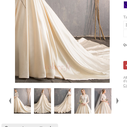
Ta
Qu
Af
d'
Co