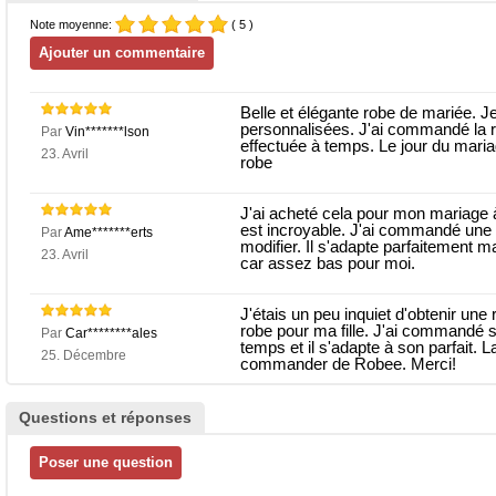
Note moyenne:
( 5 )
Belle et élégante robe de mariée. Je
personnalisées. J'ai commandé la ro
Par
Vin*******lson
effectuée à temps. Le jour du mari
23. Avril
robe
J'ai acheté cela pour mon mariage à l
est incroyable. J'ai commandé une t
Par
Ame*******erts
modifier. Il s'adapte parfaitement m
23. Avril
car assez bas pour moi.
J'étais un peu inquiet d'obtenir un
robe pour ma fille. J'ai commandé s
Par
Car********ales
temps et il s'adapte à son parfait. L
25. Décembre
commander de Robee. Merci!
Questions et réponses