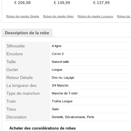
Demi Manche Aérienne
taille Sans Manches
Haut Bas Sans Manches
L
€ 206,98
€ 149,99
€ 137,99
Hiver
Robes de mariée Simple
Robes de mariée Hiver
Robes de mariée Luxueux
Robes de 
Description de la robe
Silhouette
A-ligne
Encolure
Col en V
Taille
Naturel taille
Ourlet
Longue
Retour Détails
Dos nu, Laçage
La longueur des
3/4 Manche
manches
Type de manchon
Manche de T-shirt
Train
Traîne Longue
Tissu
Satin
Décoration
Dentelle, Décalcomanie, Perle
Acheter des considérations de robes