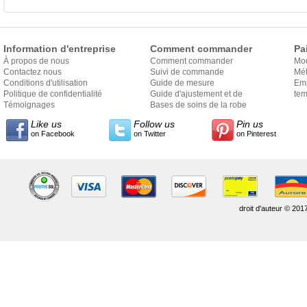
Information d'entreprise
Comment commander
Pa
À propos de nous
Comment commander
Mo
Contactez nous
Suivi de commande
Mét
Conditions d'utilisation
Guide de mesure
Em
Politique de confidentialité
Guide d'ajustement et de
exp
tem
Témoignages
style
Bases de soins de la robe
Like us
Follow us
Pin us
on Facebook
on Twitter
on Pinterest
droit d'auteur © 201