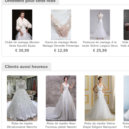
Ornement pour cette robe
Châle de mariage Montrer
Gants de mariage Mode
Petticoat de mariage À la
Voile
Veste Epurée Épais
Mariage Dentelle Printemps
mode Sirène Largeur Deux
Voile 
Manche de Clochette
Court Doigt entier
jantes Corset
€ 39,99
€ 12,99
€ 25,99
Clients aussi heureux
Robe de mariée
Robe de mariée Hiver
Robe de mariée Sirène
Robe
Décalcomanie Manche
Fourreau plissé Naturel
Drapé Elégant Manquant
Per