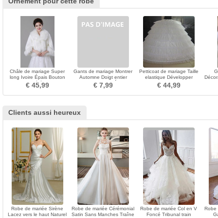
Ornement pour cette robe
Châle de mariage Super
Gants de mariage Montrer
Petticoat de mariage Taille
G
long Ivoire Épais Bouton
Automne Doigt entier
elastique Développer
Décor
Hiver Cérémonie
Longue Noir Satin Élastique
Flouncing Ancien
Appr
€ 45,99
€ 7,99
€ 44,99
Clients aussi heureux
Robe de mariée Sirène
Robe de mariée Cérémonial
Robe de mariée Col en V
Robe 
Lacez vers le haut Naturel
Satin Sans Manches Traîne
Foncé Tribunal train
Ga