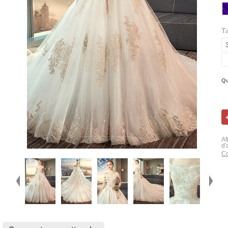
Ta
Qu
Af
d'
Co