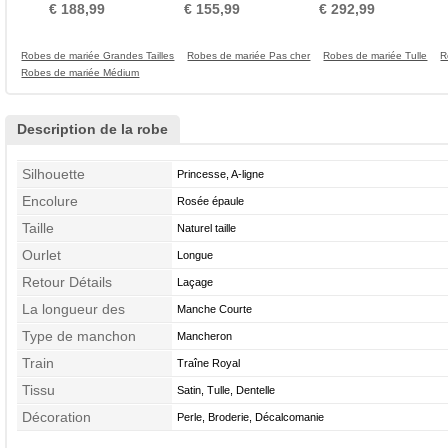
taille Luxueux
Royal Norme
Couvert de Dentelle
R
€ 188,99
€ 155,99
€ 292,99
Robes de mariée Grandes Tailles
Robes de mariée Pas cher
Robes de mariée Tulle
R
Robes de mariée Médium
Description de la robe
Silhouette
Princesse, A-ligne
Encolure
Rosée épaule
Taille
Naturel taille
Ourlet
Longue
Retour Détails
Laçage
La longueur des
Manche Courte
manches
Type de manchon
Mancheron
Train
Traîne Royal
Tissu
Satin, Tulle, Dentelle
Décoration
Perle, Broderie, Décalcomanie