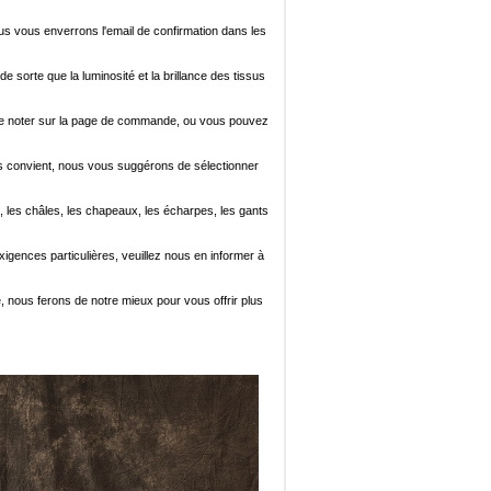
ous vous enverrons l'email de confirmation dans les
de sorte que la luminosité et la brillance des tissus
ez le noter sur la page de commande, ou vous pouvez
i vous convient, nous vous suggérons de sélectionner
, les châles, les chapeaux, les écharpes, les gants
xigences particulières, veuillez nous en informer à
e, nous ferons de notre mieux pour vous offrir plus