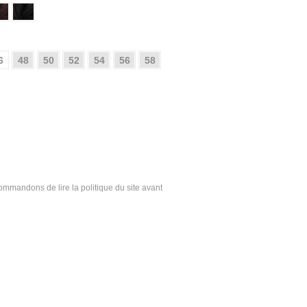
6
48
50
52
54
56
58
ecommandons de lire la politique du site avant