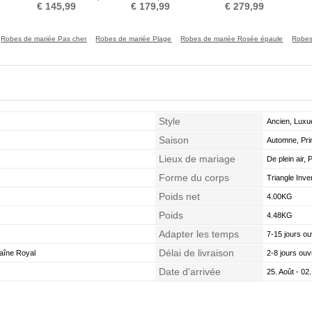
Sans Manches Fermeture à
Courte Elégant
Dans le Dos Elégant
€ 145,99
€ 179,99
€ 279,99
glissière
Robes de mariée Pas cher
Robes de mariée Plage
Robes de mariée Rosée épaule
Robes
Style
Ancien, Luxu
Saison
Automne, Pri
Lieux de mariage
De plein air, 
Forme du corps
Triangle Inv
Poids net
4.00KG
Poids
4.48KG
Adapter les temps
7-15 jours ou
Délai de livraison
aîne Royal
2-8 jours ouv
Date d'arrivée
25. Août - 02