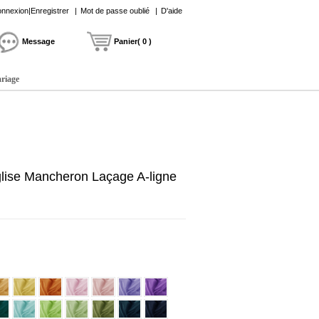
nnexion|Enregistrer
|
Mot de passe oublié
|
D'aide
Message
Panier( 0 )
ariage
lise Mancheron Laçage A-ligne