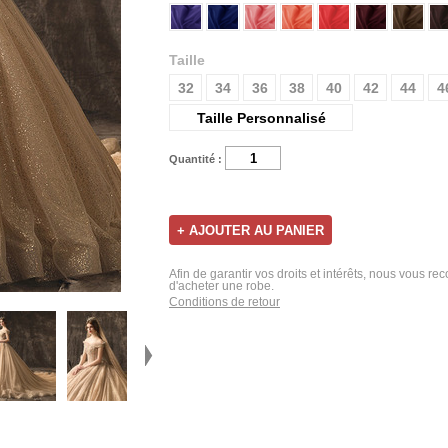
Taille
32
34
36
38
40
42
44
4
Taille Personnalisé
Quantité :
Afin de garantir vos droits et intérêts, nous vous r
d'acheter une robe.
Conditions de retour