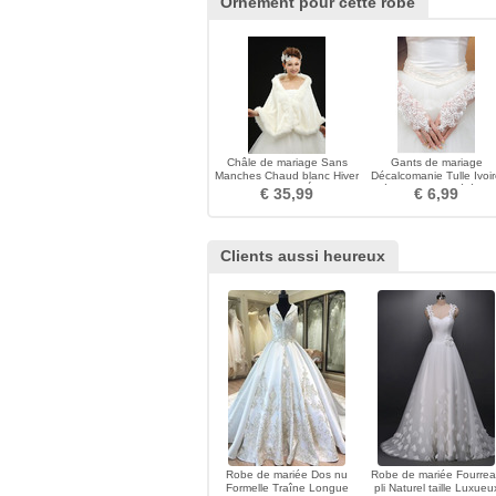
Ornement pour cette robe
Châle de mariage Sans
Gants de mariage
Manches Chaud blanc Hiver
Décalcomanie Tulle Ivoi
Romantique Épais
Poétique Mince Cérémon
€ 35,99
€ 6,99
Clients aussi heureux
Robe de mariée Dos nu
Robe de mariée Fourre
Formelle Traîne Longue
pli Naturel taille Luxueu