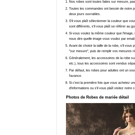
Nos robes sont toutes faites sur mesure, pas 
Toutes les commandes ont besoin de notre pers
deux jours ouvrables.
S'il vous plaît sélectionner la couleur que vou
sont différents, s'il vous plaît se référer au g
Si vous voulez la même couleur que l'image, s
nous dire quelle image vous voulez par email
Avant de choisir la taille de la robe, s'il vou
"sur mesure", puis de remplir vos mesures ré
Généralement, les accessoires de la robe sur 
etc.), tous les accessoires sont vendus sép
Par défaut, les robes pour adultes ont un sout
l'avance.
Si c'est la première fois que vous achetez un
d'informations ou s'il vous plaît visitez notre c
Photos de Robes de mariée détail