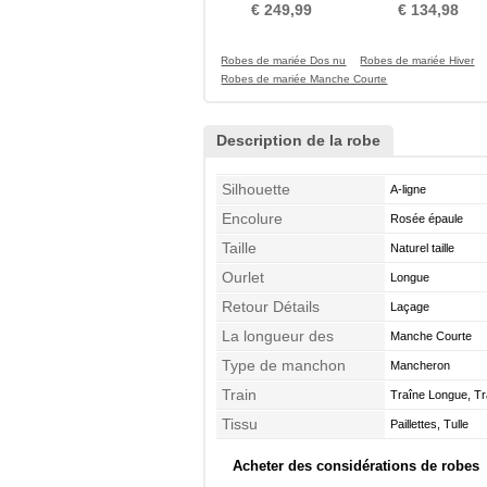
ride Eglise A-ligne
Tulle Plage
€ 249,99
€ 134,98
Robes de mariée Dos nu
Robes de mariée Hiver
Robes de mariée Manche Courte
Description de la robe
Silhouette
A-ligne
Encolure
Rosée épaule
Taille
Naturel taille
Ourlet
Longue
Retour Détails
Laçage
La longueur des
Manche Courte
manches
Type de manchon
Mancheron
Train
Traîne Longue, Tr
Tissu
Paillettes, Tulle
Acheter des considérations de robes