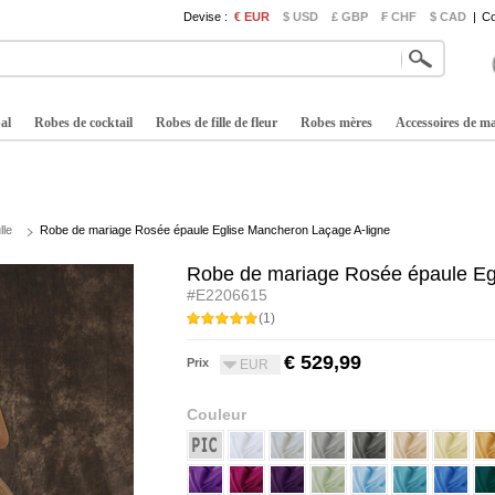
Devise :
€ EUR
$ USD
£ GBP
₣ CHF
$ CAD
|
Co
al
Robes de cocktail
Robes de fille de fleur
Robes mères
Accessoires de m
lle
Robe de mariage Rosée épaule Eglise Mancheron Laçage A-ligne
Robe de mariage Rosée épaule Eg
#E2206615
(1)
€ 529,99
Prix
EUR
Couleur