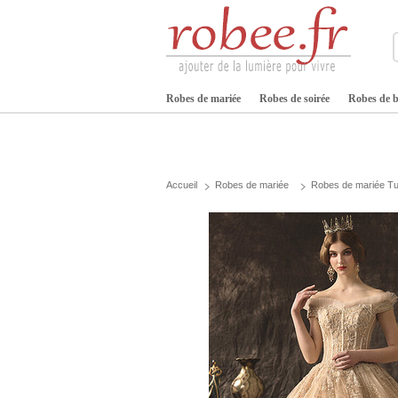
Robes de mariée
Robes de soirée
Robes de b
Accueil
Robes de mariée
Robes de mariée Tu