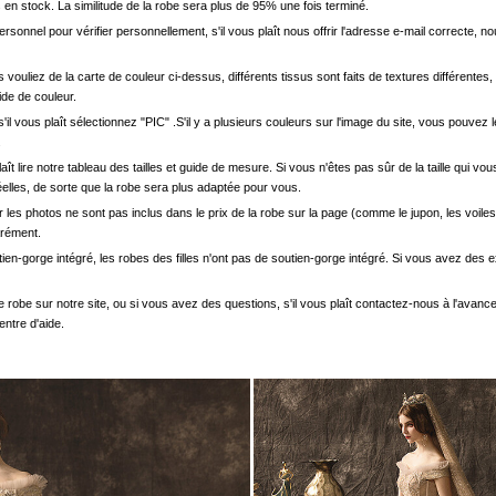
en stock. La similitude de la robe sera plus de 95% une fois terminé.
onnel pour vérifier personnellement, s'il vous plaît nous offrir l'adresse e-mail correcte, n
s vouliez de la carte de couleur ci-dessus, différents tissus sont faits de textures différentes, 
uide de couleur.
'il vous plaît sélectionnez "PIC" .S'il y a plusieurs couleurs sur l'image du site, vous pouv
.
s plaît lire notre tableau des tailles et guide de mesure. Si vous n'êtes pas sûr de la taille qu
elles, de sorte que la robe sera plus adaptée pour vous.
les photos ne sont pas inclus dans le prix de la robe sur la page (comme le jupon, les voiles
arément.
ien-gorge intégré, les robes des filles n'ont pas de soutien-gorge intégré. Si vous avez des e
e robe sur notre site, ou si vous avez des questions, s'il vous plaît contactez-nous à l'avanc
entre d'aide.