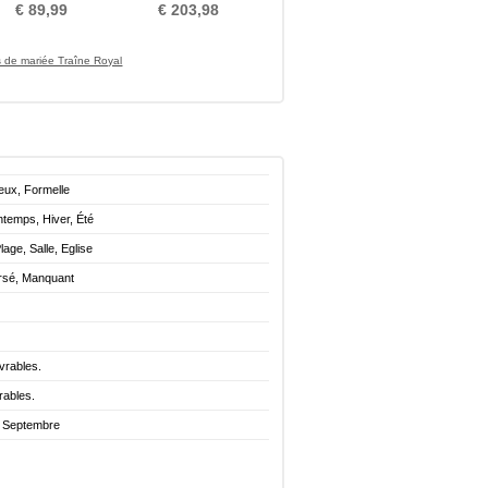
en V A-ligne
Chapelle Naturel taille
€ 89,99
€ 203,98
 de mariée Traîne Royal
eux, Formelle
ntemps, Hiver, Été
Plage, Salle, Eglise
ersé, Manquant
vrables.
rables.
. Septembre