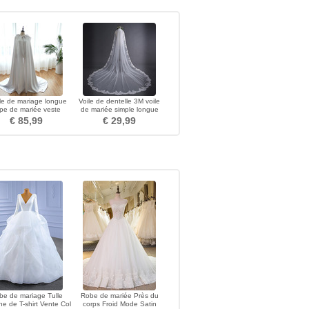
e de mariage longue
Voile de dentelle 3M voile
pe de mariée veste
de mariée simple longue
apuche en satin de
queue voile de dentelle
€ 85,99
€ 29,99
couleur
be de mariage Tulle
Robe de mariée Près du
e de T-shirt Vente Col
corps Froid Mode Satin