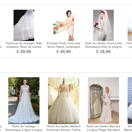
Petticoat de mariage Taille
Écharpe Froid Vraie soie
Voile de mariée Court Ivoire
Châl
re
elastique Robe de mariée
fleurs Plaine Campagne
Dramatique Avec le peigne
ca
ie
Taffetas en polyester
Vaporiser la fleur
Tulle
c
€ 29,99
€ 44,99
€ 18,99
au
Robe de mariage
Robe de mariée Médium
Robe de mariée Manche
Ro
x
Pittoresque a ligne Longue
Printemps Bouton Traîne
Longue Plage Décolleté
Manch