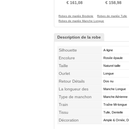
Tribunal train
Printemps Sans Manche
€ 161,08
€ 158,98
Robes de mariée Broderie
Robes de mariée Tulle
Robes de mariée Manche Longue
Description de la robe
Silhouette
A-ligne
Encolure
Rosée épaule
Taille
Naturel taille
Ourlet
Longue
Retour Détails
Dos nu
La longueur des
Manche Longue
manches
Type de manchon
Manche Aérienne
Train
Traîne Mi-longue
Tissu
Tulle, Dentelle
Décoration
Ample & Ornée, D