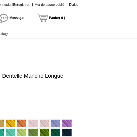
nnexion|Enregistrer
|
Mot de passe oublié
|
D'aide
Message
Panier( 0 )
ariage
e Dentelle Manche Longue