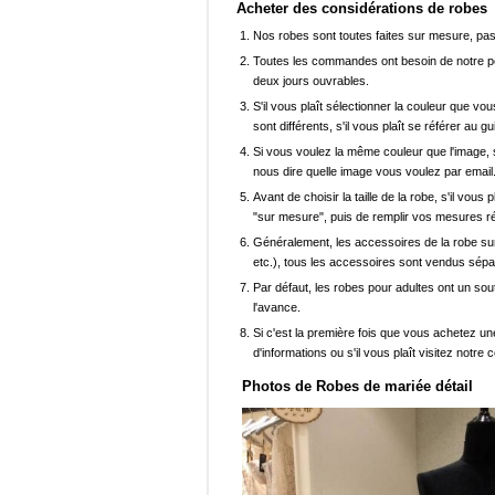
Acheter des considérations de robes
Nos robes sont toutes faites sur mesure, pas 
Toutes les commandes ont besoin de notre pers
deux jours ouvrables.
S'il vous plaît sélectionner la couleur que vou
sont différents, s'il vous plaît se référer au g
Si vous voulez la même couleur que l'image, s
nous dire quelle image vous voulez par email
Avant de choisir la taille de la robe, s'il vou
"sur mesure", puis de remplir vos mesures ré
Généralement, les accessoires de la robe sur 
etc.), tous les accessoires sont vendus sép
Par défaut, les robes pour adultes ont un sout
l'avance.
Si c'est la première fois que vous achetez un
d'informations ou s'il vous plaît visitez notre c
Photos de Robes de mariée détail