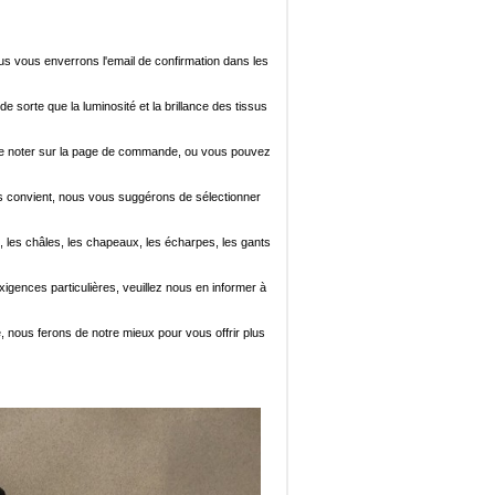
ous vous enverrons l'email de confirmation dans les
de sorte que la luminosité et la brillance des tissus
ez le noter sur la page de commande, ou vous pouvez
i vous convient, nous vous suggérons de sélectionner
, les châles, les chapeaux, les écharpes, les gants
xigences particulières, veuillez nous en informer à
e, nous ferons de notre mieux pour vous offrir plus