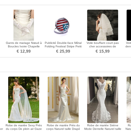
Gants de mariage Nœud à
Publicité Double-face Métal
Voile bouffant court pas
Voi
Boucles Ivoire Chapelle
Folding Festival Stripe Petit
cher accessoires de
dent
as
Spandex Longue
miroir et peigne
mariage voile simple
v
€ 12,99
€ 25,99
€ 15,99
u
Robe de mariée Sexy Près
Robe de mariée Près du
Robe de mariée Sirène
Ro
per
du corps De plein air Gaze
corps Naturel taille Drapé
Mode Dentelle Naturel taille
Natu