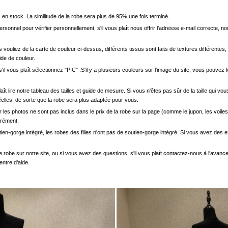
en stock. La similitude de la robe sera plus de 95% une fois terminé.
onnel pour vérifier personnellement, s'il vous plaît nous offrir l'adresse e-mail correcte, n
s vouliez de la carte de couleur ci-dessus, différents tissus sont faits de textures différentes, 
uide de couleur.
'il vous plaît sélectionnez "PIC" .S'il y a plusieurs couleurs sur l'image du site, vous pouv
.
s plaît lire notre tableau des tailles et guide de mesure. Si vous n'êtes pas sûr de la taille qu
elles, de sorte que la robe sera plus adaptée pour vous.
les photos ne sont pas inclus dans le prix de la robe sur la page (comme le jupon, les voiles
arément.
ien-gorge intégré, les robes des filles n'ont pas de soutien-gorge intégré. Si vous avez des e
e robe sur notre site, ou si vous avez des questions, s'il vous plaît contactez-nous à l'avanc
entre d'aide.