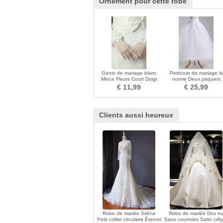
Ornement pour cette robe
Gants de mariage blanc
Petticoat de mariage la
Mince Fleurs Court Doigt
norme Deux paquets
entier Epurée
Longue À la mode Taffet
€ 11,99
€ 25,99
en polyester
Clients aussi heureux
Robe de mariée Sirène
Robe de mariée Dos n
Petit collier circulaire Éternel
Sans courroies Satin crê