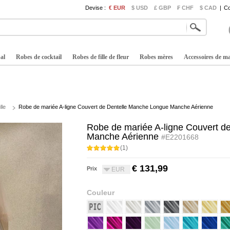
Devise :
€ EUR
$ USD
£ GBP
₣ CHF
$ CAD
|
Co
al
Robes de cocktail
Robes de fille de fleur
Robes mères
Accessoires de m
lle
Robe de mariée A-ligne Couvert de Dentelle Manche Longue Manche Aérienne
Robe de mariée A-ligne Couvert d
Manche Aérienne
#E2201668
(1)
€ 131,99
Prix
EUR
Couleur