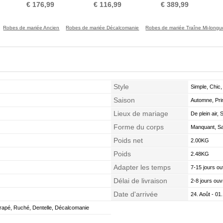
s
Train de balayage
Satin Luxueux
Sans Manches
des
€ 176,99
€ 116,99
€ 389,99
Robes de mariée Ancien
Robes de mariée Décalcomanie
Robes de mariée Traîne Mi-longu
Style
Simple, Chic,
Saison
Automne, Pri
Lieux de mariage
De plein air, 
Forme du corps
Manquant, Sab
Poids net
2.00KG
Poids
2.48KG
Adapter les temps
7-15 jours ou
Délai de livraison
2-8 jours ouv
Date d'arrivée
24. Août - 01
rapé, Ruché, Dentelle, Décalcomanie