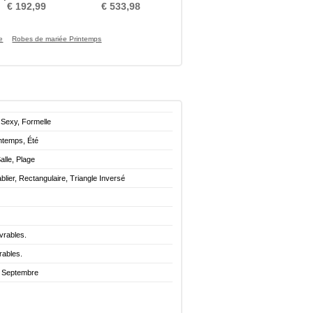
 fêtes Sans Manches
Haute Couvert Naturel taille
€ 192,99
€ 533,98
e
Robes de mariée Printemps
 Sexy, Formelle
ntemps, Été
Salle, Plage
lier, Rectangulaire, Triangle Inversé
vrables.
rables.
. Septembre