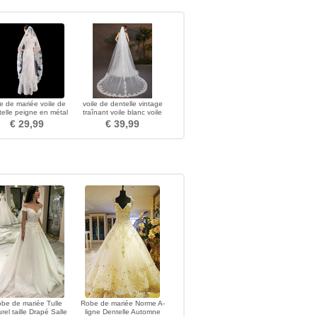
le de mariée voile de
voile de dentelle vintage
elle peigne en métal
traînant voile blanc voile
oile accessoires de
photo de mariage de
€ 29,99
€ 39,99
mariage
mariée
be de mariée Tulle
Robe de mariée Norme A-
rel taille Drapé Salle
ligne Dentelle Automne