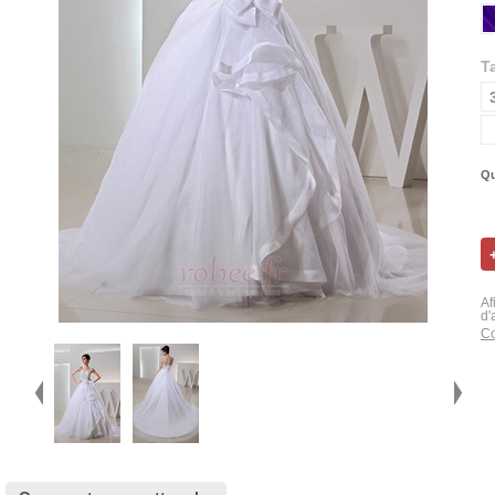
Ta
Qu
Af
d'
Co