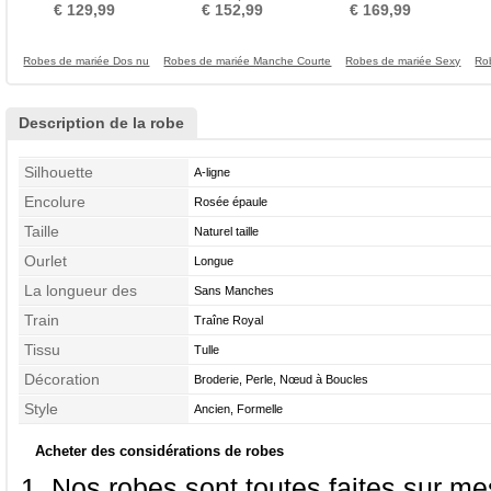
Sans Manches
taille Elégant
Manquant 3/4 Manche
M
€ 129,99
€ 152,99
€ 169,99
Robes de mariée Dos nu
Robes de mariée Manche Courte
Robes de mariée Sexy
Ro
Description de la robe
Silhouette
A-ligne
Encolure
Rosée épaule
Taille
Naturel taille
Ourlet
Longue
La longueur des
Sans Manches
manches
Train
Traîne Royal
Tissu
Tulle
Décoration
Broderie, Perle, Nœud à Boucles
Style
Ancien, Formelle
Acheter des considérations de robes
Nos robes sont toutes faites sur mes