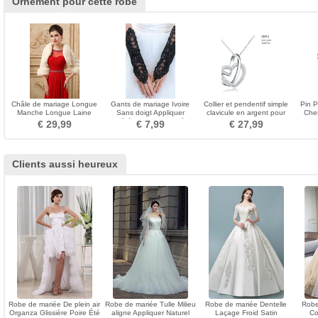
Ornement pour cette robe
Châle de mariage Longue
Gants de mariage Ivoire
Collier et pendentif simple
Pin P
Manche Longue Laine
Sans doigt Appliquer
clavicule en argent pour
Che
artificielle Fourrure
Cérémonie Approprié
femme
€ 29,99
€ 7,99
€ 27,99
Clients aussi heureux
Robe de mariée De plein air
Robe de mariée Tulle Milieu
Robe de mariée Dentelle
Robe
Organza Glissière Poire Été
aligne Appliquer Naturel
Laçage Froid Satin
Co