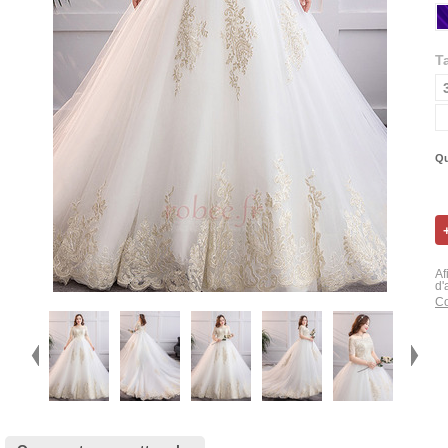
Ta
Qu
Af
d'
Co