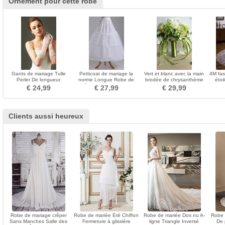
Ornement pour cette robe
Gants de mariage Tulle
Petticoat de mariage la
Vert et blanc avec la main
4M fas
Perler De longueur
norme Longue Robe de
brodée de chrysanthème
étoi
moyenne Sexy blanc
mariée Glamour Taffetas en
tenant des fleurs pour le
€ 24,99
€ 27,99
€ 29,99
polyester
mariage
Clients aussi heureux
Robe de mariage crêper
Robe de mariée Été Chiffon
Robe de mariée Dos nu A-
Robe 
Sans Manches Salle des
Fermeture à glissière
ligne Triangle Inversé
De 