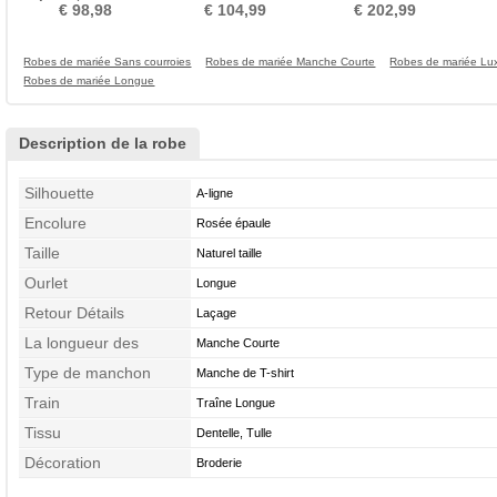
fêtes Été Milieu dos
Petites Tailles
Mancheron Perler
€ 98,98
€ 104,99
€ 202,99
Robes de mariée Sans courroies
Robes de mariée Manche Courte
Robes de mariée Lu
Robes de mariée Longue
Description de la robe
Silhouette
A-ligne
Encolure
Rosée épaule
Taille
Naturel taille
Ourlet
Longue
Retour Détails
Laçage
La longueur des
Manche Courte
manches
Type de manchon
Manche de T-shirt
Train
Traîne Longue
Tissu
Dentelle, Tulle
Décoration
Broderie