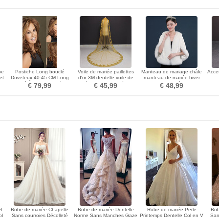
be
Postiche Long bouclé
Voile de mariée paillettes
Manteau de mariage châle
Acce
et
Duveteux 40-45 CM Long
d'or 3M dentelle voile de
manteau de mariée hiver
bouclé À la fois incliné et
mariée paillette cathédrale
grande taille châle chaud
€ 79,99
€ 45,99
€ 48,99
propre
l
Robe de mariée Chapelle
Robe de mariée Dentelle
Robe de mariée Perle
Rob
ol
Sans courroies Décolleté
Norme Sans Manches Gaze
Printemps Dentelle Col en V
San