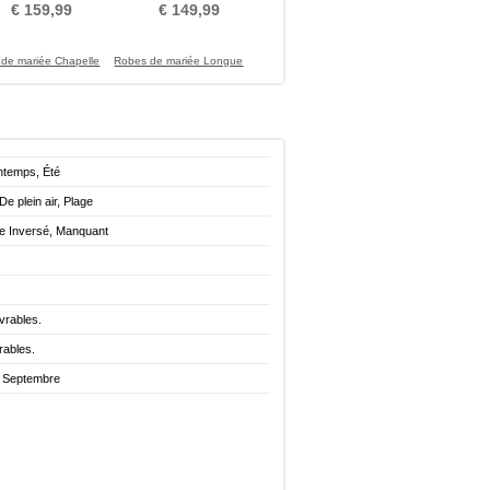
ne Longueur Cheville
ligne Naturel taille
€ 159,99
€ 149,99
de mariée Chapelle
Robes de mariée Longue
ntemps, Été
 De plein air, Plage
le Inversé, Manquant
vrables.
rables.
. Septembre