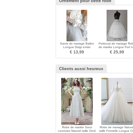
Ornement pour cette robe
Gants de mariage Ballon
Petticoat de mariage Ro
Longue Doigt entier
de mariée Longue Fort n
multifonctionnel
Taille elastique
€ 13,99
€ 25,99
Clients aussi heureux
Robe de mariée Sans
Robe de mariage Nature
courroies Naturel taille Orné
taille Formelle Longue C