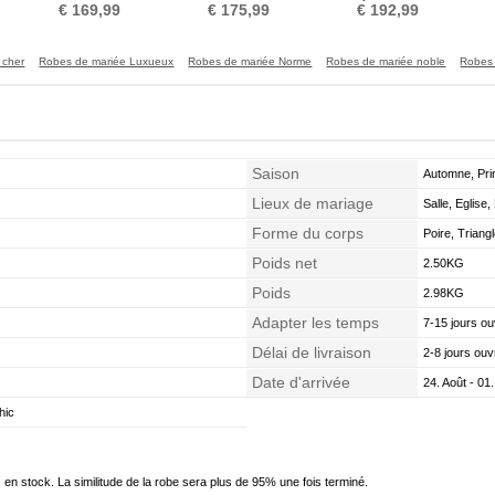
Dans le Dos
Dentelle Col Bateau
Traîne Moyenne
lig
€ 169,99
€ 175,99
€ 192,99
 cher
Robes de mariée Luxueux
Robes de mariée Norme
Robes de mariée noble
Robes 
Saison
Automne, Pri
Lieux de mariage
Salle, Eglise,
Forme du corps
Poire, Triang
Poids net
2.50KG
Poids
2.98KG
Adapter les temps
7-15 jours ou
Délai de livraison
2-8 jours ouv
Date d'arrivée
24. Août - 01
hic
en stock. La similitude de la robe sera plus de 95% une fois terminé.