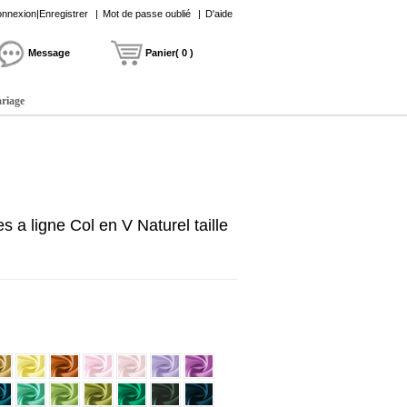
nnexion|Enregistrer
|
Mot de passe oublié
|
D'aide
Message
Panier( 0 )
ariage
a ligne Col en V Naturel taille