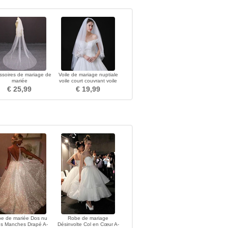
ssoires de mariage de
Voile de mariage nuptiale
mariée
voile court couvrant voile
voile blanc dentelle
€ 25,99
€ 19,99
e de mariée Dos nu
Robe de mariage
s Manches Drapé A-
Désinvolte Col en Cœur A-