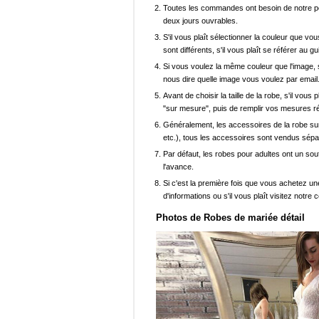
Toutes les commandes ont besoin de notre pers
deux jours ouvrables.
S'il vous plaît sélectionner la couleur que vou
sont différents, s'il vous plaît se référer au g
Si vous voulez la même couleur que l'image, s
nous dire quelle image vous voulez par email
Avant de choisir la taille de la robe, s'il vou
"sur mesure", puis de remplir vos mesures ré
Généralement, les accessoires de la robe sur 
etc.), tous les accessoires sont vendus sép
Par défaut, les robes pour adultes ont un sout
l'avance.
Si c'est la première fois que vous achetez un
d'informations ou s'il vous plaît visitez notre c
Photos de Robes de mariée détail