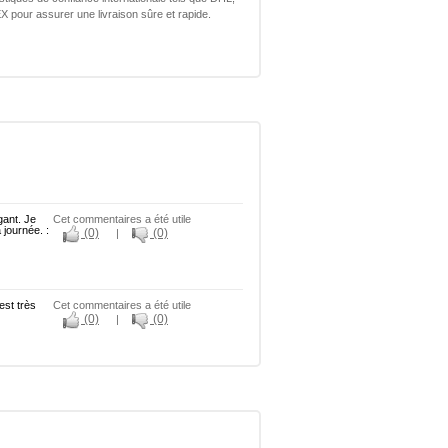
 pour assurer une livraison sûre et rapide.
gant. Je
Cet commentaires a été utile
 journée. :
(0)
(0)
|
est très
Cet commentaires a été utile
(0)
(0)
|