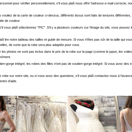
onnel pour vérifier personnellement, s'il vous plaît nous offrir l'adresse e-mail correcte, n
s vouliez de la carte de couleur ci-dessus, différents tissus sont faits de textures différentes, 
uide de couleur.
'il vous plaît sélectionnez "PIC" .S'il y a plusieurs couleurs sur l'image du site, vous pouv
.
s plaît lire notre tableau des tailles et guide de mesure. Si vous n'êtes pas sûr de la taille qu
elles, de sorte que la robe sera plus adaptée pour vous.
les photos ne sont pas inclus dans le prix de la robe sur la page (comme le jupon, les voiles
arément.
ien-gorge intégré, les robes des filles n'ont pas de soutien-gorge intégré. Si vous avez des e
e robe sur notre site, ou si vous avez des questions, s'il vous plaît contactez-nous à l'avanc
entre d'aide.