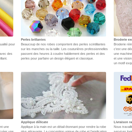
Perles brillantes
Broderie ex
ualité pour
Beaucoup de nos robes comportent des perles scintillantes
Broderie réin
sur les manches ou la taille. Les couturières professionnelles
c'est une dé
 avec des
passent des heures à coudre habilement des perles et des
une machine.
llant.
perles pour parfaire un design élégant et classique.
et une vision
un motif exq
Applique délicate
Livraison ra
ent une
Applique à la main est un détail étonnant pour rendre la robe
Nous travail
 créer une
plus attrayante. La conception unique de robe et l'application
services log