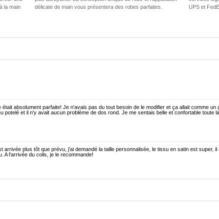
 à la main
délicate de main vous présentera des robes parfaites.
UPS et FedEX
 était absolument parfaite! Je n'avais pas du tout besoin de le modifier et ça allait comme un 
u potelé et il n'y avait aucun problème de dos rond. Je me sentais belle et confortable toute la
t arrivée plus tôt que prévu, j'ai demandé la taille personnalisée, le tissu en satin est super, il 
. A l'arrivée du colis, je le recommande!