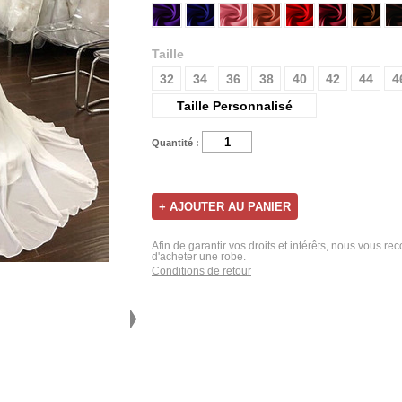
Taille
32
34
36
38
40
42
44
4
Taille Personnalisé
Quantité :
Afin de garantir vos droits et intérêts, nous vous r
d'acheter une robe.
Conditions de retour