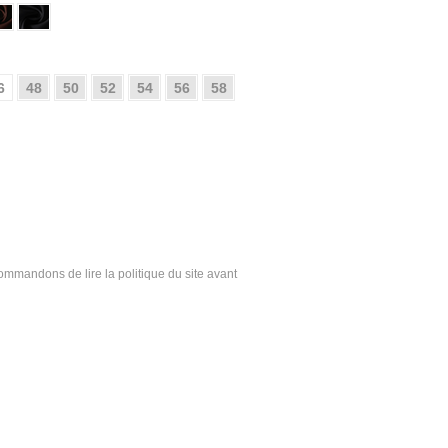
6
48
50
52
54
56
58
ecommandons de lire la politique du site avant