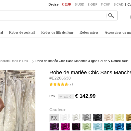
Devise :
€ EUR
$ USD
£ GBP
₣ CHF
$ CAD
|
Co
al
Robes de cocktail
Robes de fille de fleur
Robes mères
Accessoires de m
colleté Dans le Dos
Robe de mariée Chic Sans Manches a ligne Col en V Naturel taille
Robe de mariée Chic Sans Manches 
#E2206630
(2)
€ 142,99
Prix
EUR
Couleur