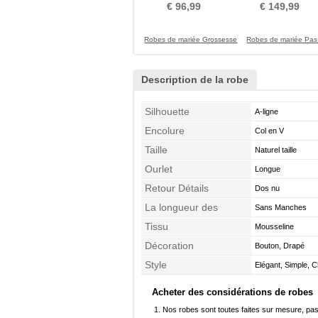
de Rosette
en V De plein air
€ 96,99
€ 149,99
Robes de mariée Grossesse
Robes de mariée Pas
Description de la robe
Silhouette
A-ligne
Encolure
Col en V
Taille
Naturel taille
Ourlet
Longue
Retour Détails
Dos nu
La longueur des
Sans Manches
manches
Tissu
Mousseline
Décoration
Bouton, Drapé
Style
Elégant, Simple, C
Acheter des considérations de robes
Nos robes sont toutes faites sur mesure, pas 