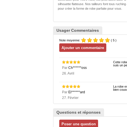
silhouette flatteuse. Nos tailleurs font tous ruching
pour créer la forme de robe parfaite pour vous.
Usager Commentaires
Note moyenne:
( 5 )
Cette robe
suis un pe
Par
Ch******oss
26. Avril
La robe es
bien cousu
Par
El******ard
27. Février
Questions et réponses