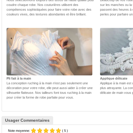
Nous sélectionnons toujours des tissus de haute qualité pour
Beaucoup de nos robes 
coudre chaque robe. Nos couturières utilisent des
sur les manches ou la t
compétences sophistiquées pour faire votre robe avec des
passent des heures à 
couleurs vives, des textures abondantes et être brillant.
perles pour parfaire un
Pli fait à la main
Applique délicate
La conception ruching à la main n'est pas seulement une
Applique à la main est 
décoration pour votre robe, elle peut aussi aider à créer une
plus attrayante. La con
silhouette flatteuse. Nos tailleurs font tous ruching à la main
délicate de main vous 
pour créer la forme de robe parfaite pour vous.
Usager Commentaires
Note moyenne:
( 5 )