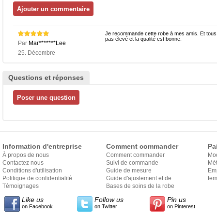
Je recommande cette robe à mes amis. Et tous v
pas élevé et la qualité est bonne.
Par
Mar*******Lee
25. Décembre
Questions et réponses
Information d'entreprise
Comment commander
Pa
À propos de nous
Comment commander
Mo
Contactez nous
Suivi de commande
Mét
Conditions d'utilisation
Guide de mesure
Em
Politique de confidentialité
Guide d'ajustement et de
exp
tem
Témoignages
style
Bases de soins de la robe
Like us
Follow us
Pin us
on Facebook
on Twitter
on Pinterest