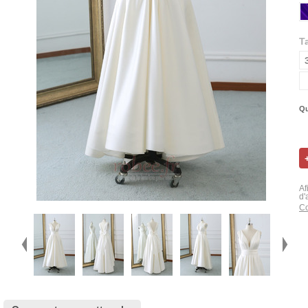
Ta
Qu
Af
d'
Co