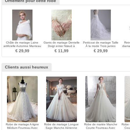
Ornement pour cette robe
Châle de mariage Laine
Gants de mariage Dentelle
Petticoat de mariage Taille
Retr
artificielle Automne Manteau
Doigt entier Nœud à
À la mode Trois jantes
diama
Plage Ancien
Boucles Sexy Montrer
Sirène Fort net
€ 29,99
€ 11,99
€ 29,99
Clients aussi heureux
Robe de mariage A-ligne
Robe de mariage Longue
Robe de mariée Manche
Robe 
Médium Fourreau Avec
Sage Manche Aérienne
Courte Fourreau Avec
Cou