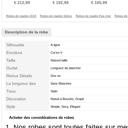
Bijoux Soie d'art
Dentelle 3/4 Manche
Bijoux Mancheron Perler
€ 212,99
€ 192,99
€ 165,99
Robes de mariée 2018
Robes de mariée Sirène
Robes de mariée Pas cher
Robes de 
Description de la robe
Silhouette
A-ligne
Encolure
Col en V
Taille
Naturel taille
Ourlet
Longueur de plancher
Retour Détails
Dos nu
La longueur des
Sans Manches
manches
Tissu
Satin
Décoration
Nœud à Boucles, Drapé
Style
Simple, Sexy, Elégant
Acheter des considérations de robes
Nos robes sont toutes faites sur mes