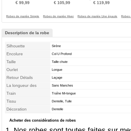
Foncé Naturel taille
Haut Bas
à Boucle Dentelle
glis
€ 99,99
€ 105,99
€ 119,99
Robes de mariée Simple
Robes de mariée Hiver
Robes de mariée Une épaule
Robes 
Description de la robe
Silhouette
Sirène
Encolure
Col U Profond
Taille
Taille chute
Ourlet
Longue
Retour Détails
Laçage
La longueur des
Sans Manches
manches
Train
Traîne Mi-longue
Tissu
Dentelle, Tulle
Décoration
Dentelle
Acheter des considérations de robes
Nos robes sont toutes faites sur mes