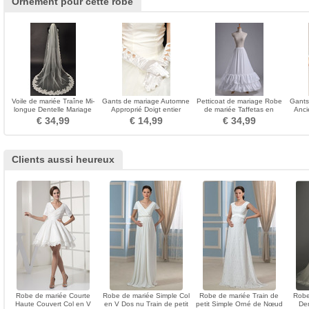
Ornement pour cette robe
Voile de mariée Traîne Mi-
Gants de mariage Automne
Petticoat de mariage Robe
Gants
longue Dentelle Mariage
Approprié Doigt entier
de mariée Taffetas en
Anci
Longue Dramatique
Vintage rouge
polyester Deux jantes
€ 34,99
€ 14,99
€ 34,99
Clients aussi heureux
Robe de mariée Courte
Robe de mariée Simple Col
Robe de mariée Train de
Robe
Haute Couvert Col en V
en V Dos nu Train de petit
petit Simple Orné de Nœud
De