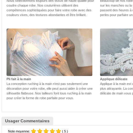
Nous sélectionnons toujours des tissus de haute qualité pour
Beaucoup de nos robes 
coudre chaque robe. Nos couturières utilisent des
sur les manches ou la t
compétences sophistiquées pour faire votre robe avec des
passent des heures à 
couleurs vives, des textures abondantes et être brillant.
perles pour parfaire un
Pli fait à la main
Applique délicate
La conception ruching à la main n'est pas seulement une
Applique à la main est 
décoration pour votre robe, elle peut aussi aider à créer une
plus attrayante. La con
silhouette flatteuse. Nos tailleurs font tous ruching à la main
délicate de main vous 
pour créer la forme de robe parfaite pour vous.
Usager Commentaires
Note moyenne:
( 5 )