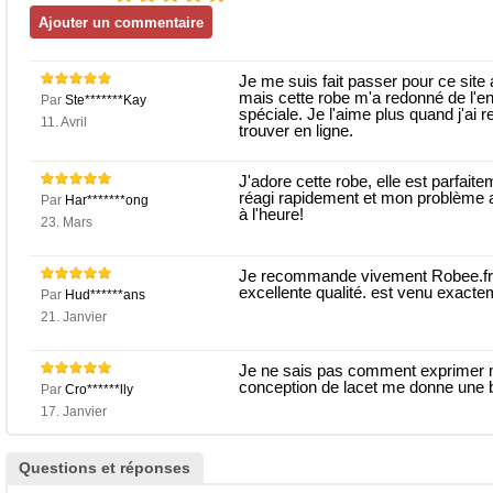
Je me suis fait passer pour ce site
mais cette robe m'a redonné de l'ent
Par
Ste*******Kay
spéciale. Je l'aime plus quand j'ai 
11. Avril
trouver en ligne.
J'adore cette robe, elle est parfaite
réagi rapidement et mon problème a 
Par
Har*******ong
à l'heure!
23. Mars
Je recommande vivement Robee.fr à 
excellente qualité. est venu exac
Par
Hud******ans
21. Janvier
Je ne sais pas comment exprimer mo
conception de lacet me donne une 
Par
Cro******lly
17. Janvier
Questions et réponses