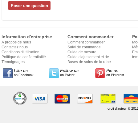
Information d'entreprise
Comment commander
Pa
À propos de nous
Comment commander
Mo
Contactez nous
Suivi de commande
Mét
Conditions d'utilisation
Guide de mesure
Em
Politique de confidentialité
Guide d'ajustement et de
exp
tem
Témoignages
style
Bases de soins de la robe
Like us
Follow us
Pin us
on Facebook
on Twitter
on Pinterest
droit d'auteur © 201