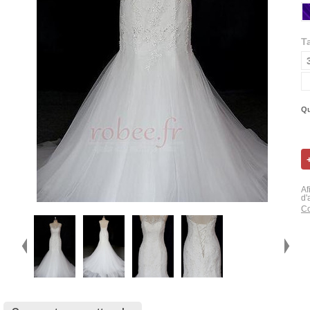
Ta
Qu
Af
d'
Co