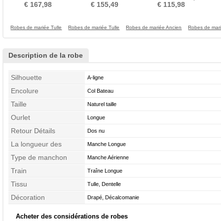
Royal Salle Exquisite
Col de chemise t
ligne Triangle Inversé
€ 167,98
€ 155,49
€ 115,98
Robes de mariée Tulle
Robes de mariée Tulle
Robes de mariée Ancien
Robes de mar
Description de la robe
Silhouette
A-ligne
Encolure
Col Bateau
Taille
Naturel taille
Ourlet
Longue
Retour Détails
Dos nu
La longueur des
Manche Longue
manches
Type de manchon
Manche Aérienne
Train
Traîne Longue
Tissu
Tulle, Dentelle
Décoration
Drapé, Décalcomanie
Acheter des considérations de robes