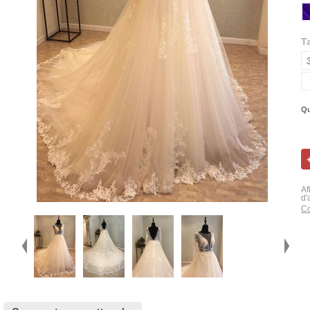
Ta
Qu
Af
d'
Co