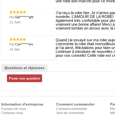
une robe bon marché pour ce montant
J’ai reçu la robe hier. Je n’arrive pa
montrée. L’AMOUR DE LA ROBE! Cett
Par
Gal*******ght
également très confortable pour plus
21. Avril
vraiment une bonne affaire! Merci p
vraiment tomber en amour avec la 
Quand j'ai essayé sur ma robe aujour
commente la robe était merveilleuse
Par
Con******ers
je l'ai aimé, félicitations pour faire
24. Mai
continuer à introduire de nouvelle
pour vos conseils! Cette robe est ce
Questions et réponses
Information d'entreprise
Comment commander
Pa
À propos de nous
Comment commander
Mo
Contactez nous
Suivi de commande
Mét