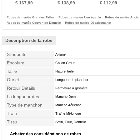
Sommaire aligne Tulle
Automne Salle Traîne
Jardin Mousseline
€ 167,99
€ 138,99
€ 112,99
Courte
Robes de mariée Grandes Tailles
Robes de mariée Une épaule
Robes de mariée Ancie
Robes de mariée Couvert de Dentelle
Robes de mariée Décalcomanie
Description de la robe
Silhouette
A-ligne
Encolure
Col en Cœur
Taille
Naturel taille
Ourlet
Longueur de plancher
Retour Détails
Fermeture à glissière
La longueur des
Manche Demi
manches
Type de manchon
Manche Aérienne
Train
Traîne Mi-longue
Tissu
Satin, Tulle, Dentelle
Acheter des considérations de robes