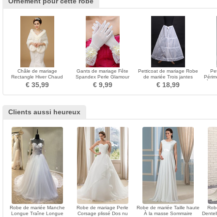
Ornement pour cette robe
Châle de mariage
Gants de mariage Fête
Petticoat de mariage Robe
Pe
Rectangle Hiver Chaud
Spandex Perle Glamour
de mariée Trois jantes
Périm
Laine artificielle Broche
Court Translucide
Simple la norme
À la
€ 35,99
€ 9,99
€ 18,99
fleurie en cristal
Clients aussi heureux
Robe de mariée Manche
Robe de mariage Perle
Robe de mariée Taille haute
Robe
Longue Traîne Longue
Corsage plissé Dos nu
À la masse Sommaire
Dentel