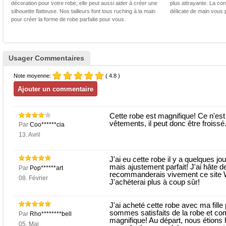
décoration pour votre robe, elle peut aussi aider à créer une
plus attrayante. La con
silhouette flatteuse. Nos tailleurs font tous ruching à la main
délicate de main vous 
pour créer la forme de robe parfaite pour vous.
Usager Commentaires
Note moyenne:
( 4.8 )
Cette robe est magnifique! Ce n'est
vêtements, il peut donc être froissé
Par
Coo******cia
13. Avril
J'ai eu cette robe il y a quelques jour
mais ajustement parfait! J'ai hâte 
Par
Pop******art
recommanderais vivement ce site 
08. Février
J'achèterai plus à coup sûr!
J'ai acheté cette robe avec ma fille
sommes satisfaits de la robe et co
Par
Rho********bell
magnifique! Au départ, nous étions 
05. Mai