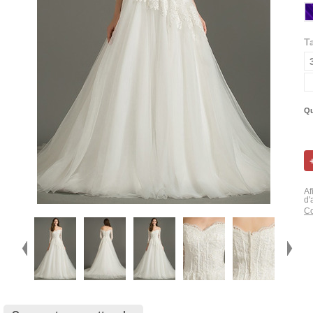
Ta
Qu
Af
d'
Co