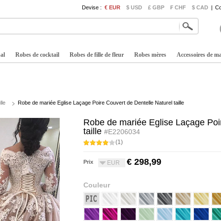
Devise :
€ EUR
$ USD
£ GBP
₣ CHF
$ CAD
|
Co
al
Robes de cocktail
Robes de fille de fleur
Robes mères
Accessoires de m
lle
Robe de mariée Eglise Laçage Poire Couvert de Dentelle Naturel taille
Robe de mariée Eglise Laçage Poir
taille
#E2206034
(1)
€ 298,99
Prix
EUR
Couleur