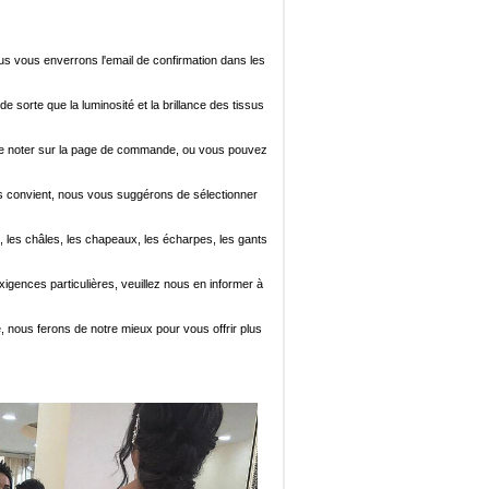
ous vous enverrons l'email de confirmation dans les
de sorte que la luminosité et la brillance des tissus
ez le noter sur la page de commande, ou vous pouvez
i vous convient, nous vous suggérons de sélectionner
, les châles, les chapeaux, les écharpes, les gants
xigences particulières, veuillez nous en informer à
e, nous ferons de notre mieux pour vous offrir plus