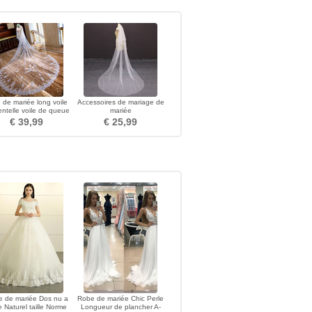
e de mariée long voile
Accessoires de mariage de
ntelle voile de queue
mariée
de mariage
€ 39,99
€ 25,99
 de mariée Dos nu a
Robe de mariée Chic Perle
e Naturel taille Norme
Longueur de plancher A-