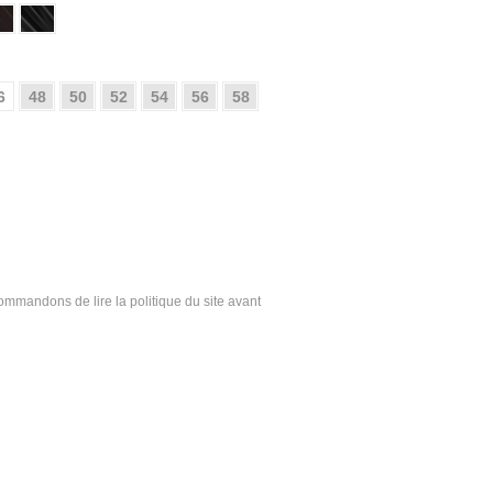
6
48
50
52
54
56
58
ecommandons de lire la politique du site avant