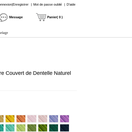
nnexion|Enregistrer
|
Mot de passe oublié
|
D'aide
Message
Panier( 0 )
ariage
e Couvert de Dentelle Naturel