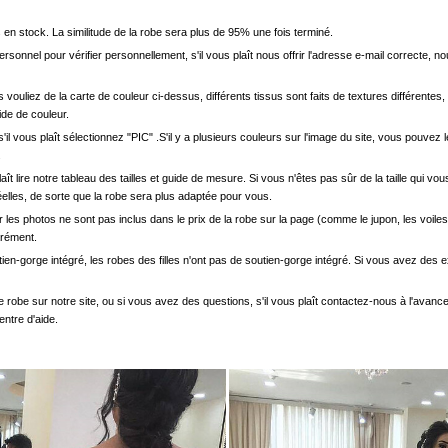
en stock. La similitude de la robe sera plus de 95% une fois terminé.
onnel pour vérifier personnellement, s'il vous plaît nous offrir l'adresse e-mail correcte, n
s vouliez de la carte de couleur ci-dessus, différents tissus sont faits de textures différentes, 
uide de couleur.
'il vous plaît sélectionnez "PIC" .S'il y a plusieurs couleurs sur l'image du site, vous pouv
.
s plaît lire notre tableau des tailles et guide de mesure. Si vous n'êtes pas sûr de la taille qu
elles, de sorte que la robe sera plus adaptée pour vous.
les photos ne sont pas inclus dans le prix de la robe sur la page (comme le jupon, les voiles
arément.
ien-gorge intégré, les robes des filles n'ont pas de soutien-gorge intégré. Si vous avez des e
e robe sur notre site, ou si vous avez des questions, s'il vous plaît contactez-nous à l'avanc
entre d'aide.