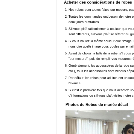
Acheter des considérations de robes
Nos robes sont toutes faites sur mesure, pas 
Toutes les commandes ont besoin de notre pers
deux jours ouvrables.
S'il vous plaît sélectionner la couleur que vou
sont différents, s'il vous plaît se référer au g
Si vous voulez la même couleur que l'image, s
nous dire quelle image vous voulez par email
Avant de choisir la taille de la robe, s'il vou
"sur mesure", puis de remplir vos mesures ré
Généralement, les accessoires de la robe sur 
etc.), tous les accessoires sont vendus sép
Par défaut, les robes pour adultes ont un sout
l'avance.
Si c'est la première fois que vous achetez un
d'informations ou s'il vous plaît visitez notre c
Photos de Robes de mariée détail