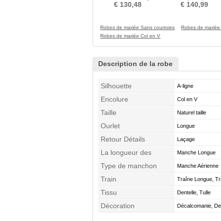
Automne A-ligne Traîne
longue Décolleté Dans l
€ 130,48
€ 140,99
Longue
Dos
Robes de mariée Sans courroies
Robes de mariée
Robes de mariée Col en V
Description de la robe
Silhouette
A-ligne
Encolure
Col en V
Taille
Naturel taille
Ourlet
Longue
Retour Détails
Laçage
La longueur des
Manche Longue
manches
Type de manchon
Manche Aérienne
Train
Traîne Longue, Tr
Tissu
Dentelle, Tulle
Décoration
Décalcomanie, Den