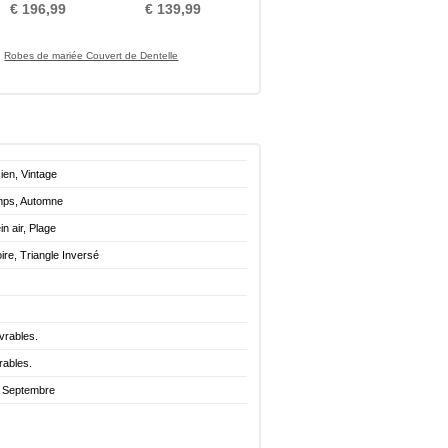
gant Manche Courte
ligne Mousseline
€ 196,99
€ 139,99
Robes de mariée Couvert de Dentelle
ien, Vintage
emps, Automne
in air, Plage
re, Triangle Inversé
vrables.
rables.
. Septembre