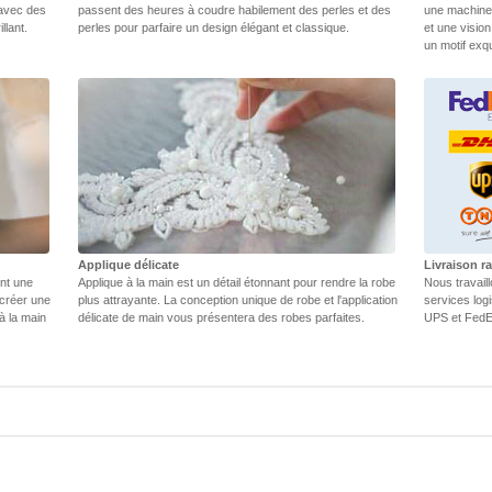
 avec des
passent des heures à coudre habilement des perles et des
une machine.
llant.
perles pour parfaire un design élégant et classique.
et une vision
un motif exq
Applique délicate
Livraison ra
ent une
Applique à la main est un détail étonnant pour rendre la robe
Nous travail
 créer une
plus attrayante. La conception unique de robe et l'application
services log
 à la main
délicate de main vous présentera des robes parfaites.
UPS et FedEX