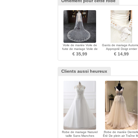
Ornement pour cette robe
Voile de mariée Voile de
Gants de mariage Autom
fuite de mariage Voile de
Approprié Doigt entier
dentelle soluble dans l'eau
Vintage rouge
€ 35,99
€ 14,99
Clients aussi heureux
Robe de mariage Naturel
Robe de mariée Dentell
taille Sans Manches
Été De plein air Traîne M