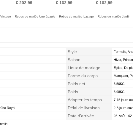
e
Couvert de Dentelle
Longueur au sol A-ligne
Dentelle Couvert de
Elé
€ 202,99
€ 162,99
€ 162,99
Dentelle
 Vintage
Robes de mariée Une épaule
Robes de mariée Laçage
Robes de mariée Jardin
Style
Formelle, Anc
Saison
Hiver, Print
Lieux de mariage
Eglise, De ple
Forme du corps
Manquant, Poi
Poids net
3.50KG
Poids
3.98KG
Adapter les temps
7-15 jours ou
Délai de livraison
aîne Royal
2-8 jours ouv
Date d'arrivée
25. Août - 02
telle