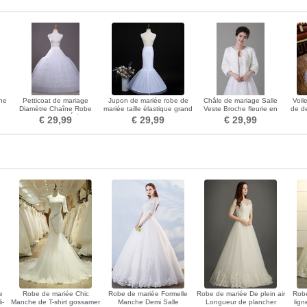
ne
Petticoat de mariage
Jupon de mariée robe de
Châle de mariage Salle
Voil
Diamètre Chaîne Robe
mariée taille élastique grand
Veste Broche fleurie en
de de
pleine Ajustable Élégant
jupon queue de poisson
cristal Informel
€ 29,99
€ 29,99
€ 29,99
e
Robe de mariée Chic
Robe de mariée Formelle
Robe de mariée De plein air
Robe
i-
Manche de T-shirt gossamer
Manche Demi Salle
Longueur de plancher
lign