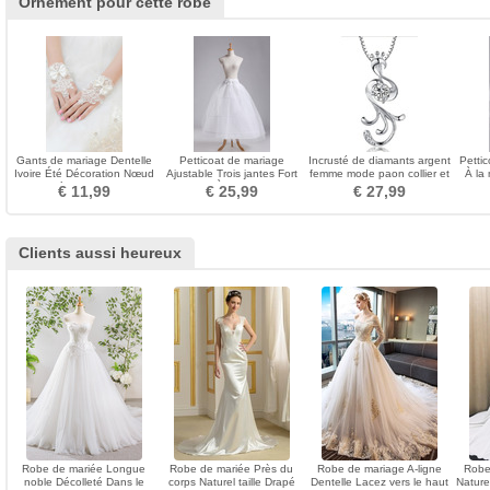
Ornement pour cette robe
Gants de mariage Dentelle
Petticoat de mariage
Incrusté de diamants argent
Petti
Ivoire Été Décoration Nœud
Ajustable Trois jantes Fort
femme mode paon collier et
À la
à Boucles
net À la mode
pendentif
€ 11,99
€ 25,99
€ 27,99
Clients aussi heureux
Robe de mariée Longue
Robe de mariée Près du
Robe de mariage A-ligne
Robe
noble Décolleté Dans le
corps Naturel taille Drapé
Dentelle Lacez vers le haut
Naturel