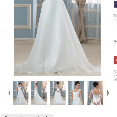
Ta
Qu
Af
d'
Co