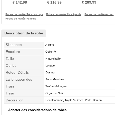
Dos A-ligne Printemps
Satin Luxueux
Printemps
€ 142,98
€ 116,99
€ 289,99
Robes de mariée Près du corps
Robes de mariée Une épaule
Robes de mariée Ancien
Robes de mariée Formelle
Description de la robe
Silhouette
A-ligne
Encolure
Col en V
Taille
Naturel taille
Ourlet
Longue
Retour Détails
Dos nu
La longueur des
Sans Manches
manches
Train
Traîne Mi-longue
Tissu
Organza, Satin
Décoration
Décalcomanie, Ample & Ornée, Perle, Bouton
Acheter des considérations de robes