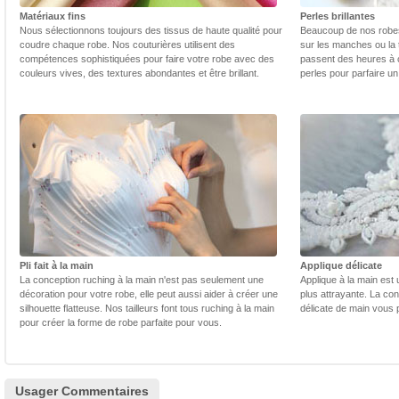
Matériaux fins
Perles brillantes
Nous sélectionnons toujours des tissus de haute qualité pour
Beaucoup de nos robes 
coudre chaque robe. Nos couturières utilisent des
sur les manches ou la t
compétences sophistiquées pour faire votre robe avec des
passent des heures à 
couleurs vives, des textures abondantes et être brillant.
perles pour parfaire un
Pli fait à la main
Applique délicate
La conception ruching à la main n'est pas seulement une
Applique à la main est 
décoration pour votre robe, elle peut aussi aider à créer une
plus attrayante. La con
silhouette flatteuse. Nos tailleurs font tous ruching à la main
délicate de main vous 
pour créer la forme de robe parfaite pour vous.
Usager Commentaires