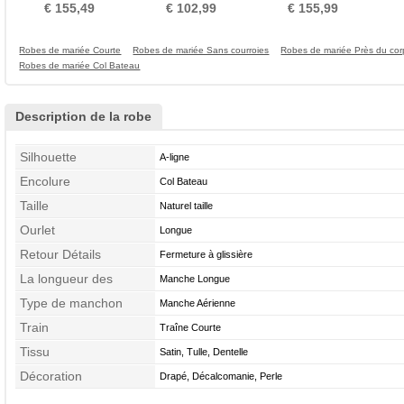
Col de chemise t
Manches Longue Rivage
Royal Norme
Pe
€ 155,49
€ 102,99
€ 155,99
Robes de mariée Courte
Robes de mariée Sans courroies
Robes de mariée Près du cor
Robes de mariée Col Bateau
Description de la robe
Silhouette
A-ligne
Encolure
Col Bateau
Taille
Naturel taille
Ourlet
Longue
Retour Détails
Fermeture à glissière
La longueur des
Manche Longue
manches
Type de manchon
Manche Aérienne
Train
Traîne Courte
Tissu
Satin, Tulle, Dentelle
Décoration
Drapé, Décalcomanie, Perle