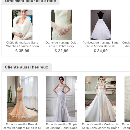
Ornement pour cette robe
Châle de mariage Sans
Gants de mariage Doigt
Petticoat de mariage Sans
Cercl
Manches Attache Ancien
entier Ombre Sexy
cadre Ancien Robe de
dia
Salle Grands carrés
Translucide Tulle Longue
mariée Longue
peig
€ 35,99
€ 22,99
€ 34,99
Clients aussi heureux
Robe de mariée Près du
Robe de mariée Simple
Robe de mariée Cérémonial
Robe 
corps Manquant De plein air
Mousseline Perler Sans
Satin Sans Manches Traîne
coeu