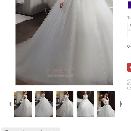
Ta
Qu
Af
d'
Co