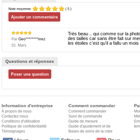
Note moyenne:
( 5 )
Très beau .. qui comme sur la photo.
des tailles car sans être fait sur 
Par
Geo********inez
les étoiles c'est qu'il a fallu un mois
01. Mars
Questions et réponses
Information d'entreprise
Comment commander
Pa
À propos de nous
Comment commander
Mo
Contactez nous
Suivi de commande
Mét
Conditions d'utilisation
Guide de mesure
Em
Politique de confidentialité
Guide d'ajustement et de
exp
tem
Témoignages
style
Bases de soins de la robe