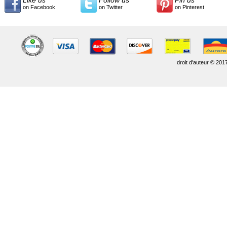
Like us
Follow us
Pin us
on Facebook
on Twitter
on Pinterest
droit d'auteur © 201