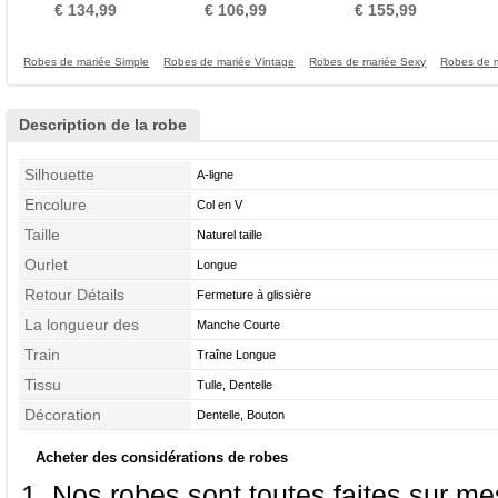
taille Tube droit
Printemps
Couvert de Dentelle
de 
€ 134,99
€ 106,99
€ 155,99
Robes de mariée Simple
Robes de mariée Vintage
Robes de mariée Sexy
Robes de m
Description de la robe
Silhouette
A-ligne
Encolure
Col en V
Taille
Naturel taille
Ourlet
Longue
Retour Détails
Fermeture à glissière
La longueur des
Manche Courte
manches
Train
Traîne Longue
Tissu
Tulle, Dentelle
Décoration
Dentelle, Bouton
Acheter des considérations de robes
Nos robes sont toutes faites sur mes