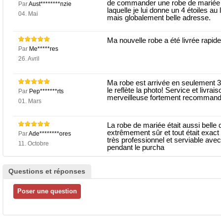
de commander une robe de mariée en 
Par
Aust********nzie
laquelle je lui donne un 4 étoiles au 
04. Mai
mais globalement belle adresse.
Ma nouvelle robe a été livrée rapide
Par
Me*****res
26. Avril
Ma robe est arrivée en seulement 
le reflète la photo! Service et livr
Par
Pep*******rts
merveilleuse fortement recommandée
01. Mars
La robe de mariée était aussi belle 
extrêmement sûr et tout était exact c
Par
Ade********ores
très professionnel et serviable avec
11. Octobre
pendant le purcha
Questions et réponses