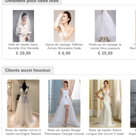
Ornement pour cette robe
Voile de mariée blanc
Gants de mariage Taffetas
Petticoat de mariage la
C
Dentelle Chic Dentelle
Ancien Décoration Salle
norme Deux paquets
Rec
Mariage Automne
Épais Longue
Longue À la mode Taffetas
Lain
€ 29,99
€ 6,99
€ 25,99
en polyester
Clients aussi heureux
Robe de mariée Col en V
Robe de mariée Rivage
Robe de mariée Sirène
Jardin net A-ligne Naturel
Pittoresque Triangle Inversé
Longue Été Col en V Satin
Asym