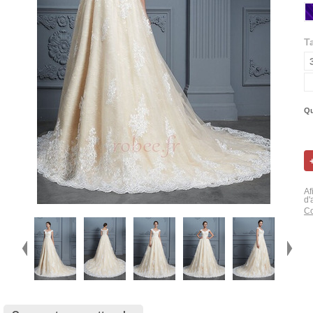
Ta
Qu
Af
d'
Co