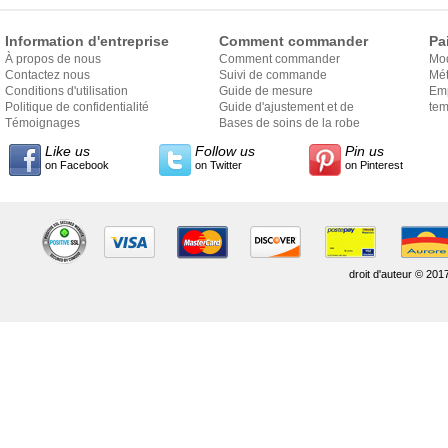
Information d'entreprise
Comment commander
Pa
À propos de nous
Comment commander
Mo
Contactez nous
Suivi de commande
Mét
Conditions d'utilisation
Guide de mesure
Em
Politique de confidentialité
Guide d'ajustement et de
exp
tem
Témoignages
style
Bases de soins de la robe
Like us
Follow us
Pin us
on Facebook
on Twitter
on Pinterest
droit d'auteur © 201