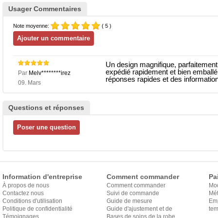
Usager Commentaires
Note moyenne:
( 5 )
Un design magnifique, parfaitement 
expédié rapidement et bien emballé 
Par
Melv********irez
réponses rapides et des information
09. Mars
Questions et réponses
Information d'entreprise
Comment commander
Pa
À propos de nous
Comment commander
Mo
Contactez nous
Suivi de commande
Mét
Conditions d'utilisation
Guide de mesure
Em
Politique de confidentialité
Guide d'ajustement et de
exp
tem
Témoignages
style
Bases de soins de la robe