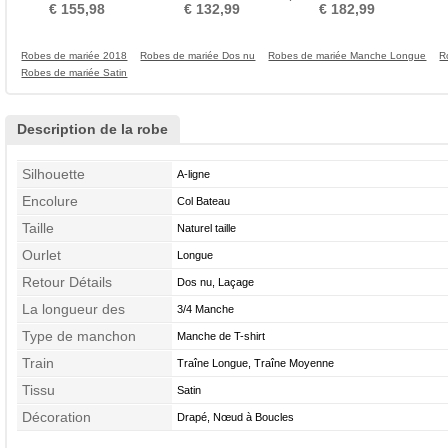
Empire Chaussez
Longueur de plancher
épaule A-ligne Couvert de
€ 155,98
€ 132,99
€ 182,99
Dentelle
Robes de mariée 2018
Robes de mariée Dos nu
Robes de mariée Manche Longue
R
Robes de mariée Satin
Description de la robe
Silhouette
A-ligne
Encolure
Col Bateau
Taille
Naturel taille
Ourlet
Longue
Retour Détails
Dos nu, Laçage
La longueur des
3/4 Manche
manches
Type de manchon
Manche de T-shirt
Train
Traîne Longue, Traîne Moyenne
Tissu
Satin
Décoration
Drapé, Nœud à Boucles