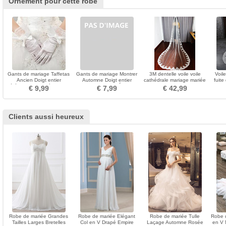
Ornement pour cette robe
Gants de mariage Taffetas
Gants de mariage Montrer
3M dentelle voile voile
Voil
Ancien Doigt entier
Automne Doigt entier
cathédrale mariage mariée
fuite
Cérémonie Nœud à Boucles
Longue Noir Satin Élastique
voile
dentel
€ 9,99
€ 7,99
€ 42,99
Clients aussi heureux
Robe de mariée Grandes
Robe de mariée Elégant
Robe de mariée Tulle
Robe 
Tailles Larges Bretelles
Col en V Drapé Empire
Laçage Automne Rosée
en V 