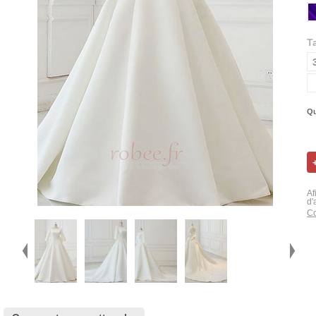
Ta
Qu
Af
d'
Co