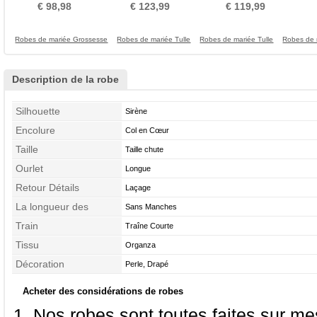
ligne Mousseline
haute Couvert de Dentelle
Dans le Dos Naturel taille
Ep
€ 98,98
€ 123,99
€ 119,99
Robes de mariée Grossesse
Robes de mariée Tulle
Robes de mariée Tulle
Robes de 
Description de la robe
Silhouette
Sirène
Encolure
Col en Cœur
Taille
Taille chute
Ourlet
Longue
Retour Détails
Laçage
La longueur des
Sans Manches
manches
Train
Traîne Courte
Tissu
Organza
Décoration
Perle, Drapé
Acheter des considérations de robes
Nos robes sont toutes faites sur mes