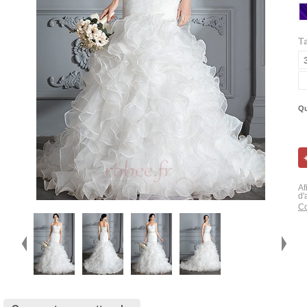
Ta
Qu
Af
d'
Co