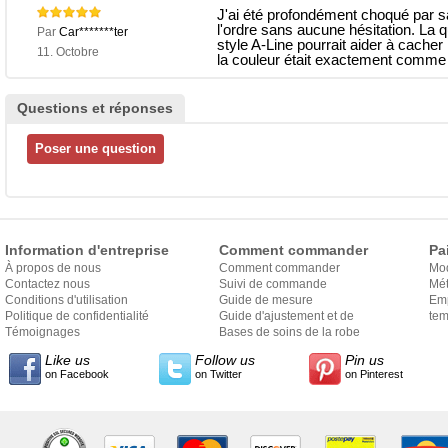
J'ai été profondément choqué par sa
l'ordre sans aucune hésitation. La q
Par
Car*******ter
style A-Line pourrait aider à cacher l
11. Octobre
la couleur était exactement comme d
Questions et réponses
Information d'entreprise
Comment commander
Pa
À propos de nous
Comment commander
Mo
Contactez nous
Suivi de commande
Mét
Conditions d'utilisation
Guide de mesure
Em
Politique de confidentialité
Guide d'ajustement et de
exp
tem
Témoignages
style
Bases de soins de la robe
Like us
Follow us
Pin us
on Facebook
on Twitter
on Pinterest