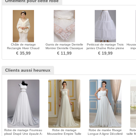
Ornement pour cette robe
Châle de mariage
Gants de mariage Dentelle
Petticoat de mariage Trois
Housse
Rectangle Hiver Chaud
Montrer Dentelle Classique
jantes Chaîne Robe pleine
imp
Laine artificielle Broche
Mince Court
Nouveau style
€ 35,99
€ 11,99
€ 19,99
fleurie en cristal
Clients aussi heureux
Robe de mariage Fourreau
Robe de mariage
Robe de mariée Rivage
Robe
plissé Drapé Une épaule A-
Mousseline Empire Taille
Longue A-ligne Décolleté
taille