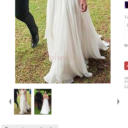
Ta
Qu
Af
d'
Co