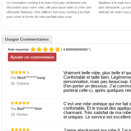
La conception ruching à la main n'est pas seulement une
Applique à la main est 
décoration pour votre robe, elle peut aussi aider à créer une
plus attrayante. La con
silhouette flatteuse. Nos tailleurs font tous ruching à la main
délicate de main vous 
pour créer la forme de robe parfaite pour vous.
Usager Commentaires
Note moyenne:
( 4.6666666666667 )
Vraiment belle robe, plus belle irl qu
Confortable et taille bien. Légère
Par
Mont********oung
personnalisé, mais pas beaucoup. L
06. Octobre
d'en porter un dessous. J'ai comman
porterai celle-ci, après quelques re
C'est une robe onirique qui me fait
confortable. Et le travail des appli
Par
Bart********Kerr
charmant. Très satisfait de ma robe
16. Février
et uniques. Le service est excellen
J'aime absolument ma robe !! J'ai