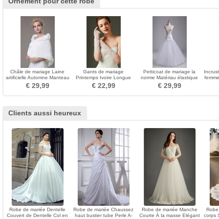
Ornement pour cette robe
Châle de mariage Laine
Gants de mariage
Petticoat de mariage la
Incrus
artificielle Automne Manteau
Printemps Ivoire Longue
norme Matériau élastique
femme 
Plage Ancien
Perle Translucide Doigt
Fort net Robe pleine
€ 29,99
€ 22,99
€ 29,99
entier
Clients aussi heureux
Robe de mariée Dentelle
Robe de mariée Chaussez
Robe de mariée Manche
Robe
Couvert de Dentelle Col en
haut bustier tube Perle A-
Courte À la masse Elégant
corps