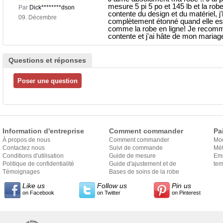
mesure 5 pi 5 po et 145 lb et la rob
Par
Dick********dson
contente du design et du matériel, j
09. Décembre
complètement étonné quand elle est 
comme la robe en ligne! Je recomm
contente et j'ai hâte de mon mariag
Questions et réponses
Information d'entreprise
Comment commander
Pa
À propos de nous
Comment commander
Mo
Contactez nous
Suivi de commande
Mét
Conditions d'utilisation
Guide de mesure
Em
Politique de confidentialité
Guide d'ajustement et de
exp
tem
Témoignages
style
Bases de soins de la robe
Like us
Follow us
Pin us
on Facebook
on Twitter
on Pinterest