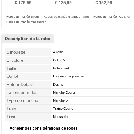
V Manquant
ligne Fourreau Avec Bijoux
A-ligne Dentelle
€ 179,99
€ 135,99
€ 152,99
Robes de mariée Sirène
Robes de mariée Grandes Tailles
Robes de mariée Pas cher
Robes de mariée Mancheron
Description de la robe
Silhouette
A-ligne
Encolure
Col en V
Taille
Naturel taille
Ourlet
Longueur de plancher
Retour Détails
Dos nu
La longueur des
Manche Courte
manches
Type de manchon
Mancheron
Train
Traîne Courte
Tissu
Mousseline
Acheter des considérations de robes