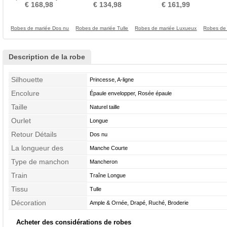
épaule Eglise Traîne
Tulle Plage
Printemps Couvert de
pl
€ 168,98
€ 134,98
€ 161,99
Longue
Dentelle
Robes de mariée Dos nu
Robes de mariée Tulle
Robes de mariée Luxueux
Robes de
Description de la robe
Silhouette
Princesse, A-ligne
Encolure
Épaule envelopper, Rosée épaule
Taille
Naturel taille
Ourlet
Longue
Retour Détails
Dos nu
La longueur des
Manche Courte
manches
Type de manchon
Mancheron
Train
Traîne Longue
Tissu
Tulle
Décoration
Ample & Ornée, Drapé, Ruché, Broderie
Acheter des considérations de robes