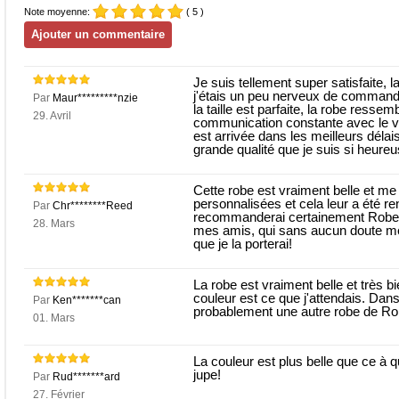
Note moyenne:
( 5 )
Je suis tellement super satisfaite,
j'étais un peu nerveux de commande
Par
Maur*********nzie
la taille est parfaite, la robe res
29. Avril
communication constante avec le ve
est arrivée dans les meilleurs délais
grande qualité que je suis si heure
Cette robe est vraiment belle et me
personnalisées et cela leur a été re
Par
Chr********Reed
recommanderai certainement Robee.f
28. Mars
mes amis, qui sans aucun doute me
que je la porterai!
La robe est vraiment belle et très bi
couleur est ce que j'attendais. Dan
Par
Ken*******can
probablement une autre robe de Rob
01. Mars
La couleur est plus belle que ce à qu
jupe!
Par
Rud*******ard
27. Février