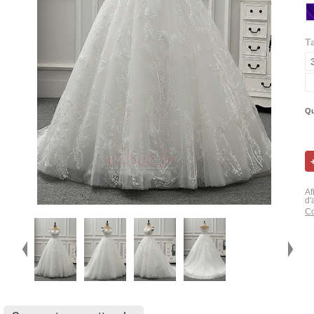
Ta
Qu
Af
d'
Co