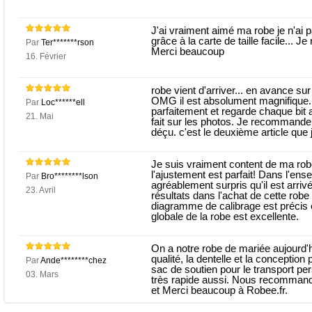
J'ai vraiment aimé ma robe je n'ai p
grâce à la carte de taille facile...
Par
Ter*******rson
Merci beaucoup
16. Février
robe vient d'arriver... en avance sur
OMG il est absolument magnifique. ma
Par
Loc******ell
parfaitement et regarde chaque bit 
21. Mai
fait sur les photos. Je recommande
déçu. c'est le deuxième article que 
Je suis vraiment content de ma robe
l'ajustement est parfait! Dans l'ensem
Par
Bro********lson
agréablement surpris qu'il est arr
23. Avril
résultats dans l'achat de cette robe
diagramme de calibrage est précis et
globale de la robe est excellente.
On a notre robe de mariée aujourd'h
qualité, la dentelle et la conception
Par
Ande********chez
sac de soutien pour le transport per
03. Mars
très rapide aussi. Nous recommando
et Merci beaucoup à Robee.fr.