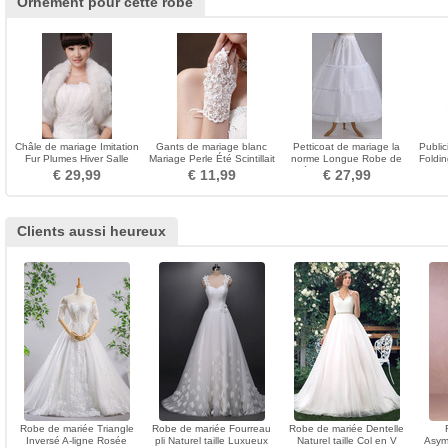
Ornement pour cette robe
Châle de mariage Imitation
Gants de mariage blanc
Petticoat de mariage la
Public
Fur Plumes Hiver Salle
Mariage Perle Été Scintillait
norme Longue Robe de
Foldin
multifonctionnel
Mitaine
mariée Glamour Taffetas en
€ 29,99
€ 11,99
€ 27,99
polyester
Clients aussi heureux
Robe de mariée Triangle
Robe de mariée Fourreau
Robe de mariée Dentelle
Inversé A-ligne Rosée
pli Naturel taille Luxueux
Naturel taille Col en V
Asym