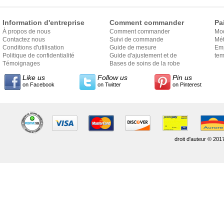
Information d'entreprise
Comment commander
Pa
À propos de nous
Comment commander
Mo
Contactez nous
Suivi de commande
Mét
Conditions d'utilisation
Guide de mesure
Em
Politique de confidentialité
Guide d'ajustement et de
exp
tem
Témoignages
style
Bases de soins de la robe
Like us
Follow us
Pin us
on Facebook
on Twitter
on Pinterest
droit d'auteur © 201