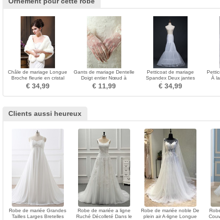
Ornement pour cette robe
Châle de mariage Longue
Gants de mariage Dentelle
Petticoat de mariage
Petti
Broche fleurie en cristal
Doigt entier Nœud à
Spandex Deux jantes
À l
Laine artificielle
Boucles Sexy Montrer
Diamètre Double fil
€ 34,99
€ 11,99
€ 34,99
Clients aussi heureux
Robe de mariée Grandes
Robe de mariée a ligne
Robe de mariée noble De
Robe
Tailles Larges Bretelles
Ruché Décolleté Dans le
plein air A-ligne Longue
Couv