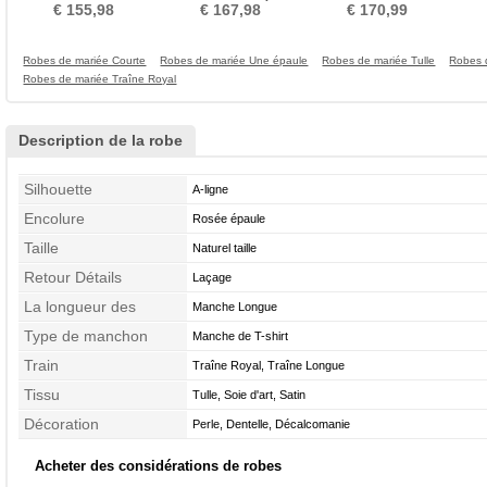
Empire Chaussez
Dos Chapelle Traîne
Gazer Col Bateau
M
€ 155,98
€ 167,98
€ 170,99
Longue
Robes de mariée Courte
Robes de mariée Une épaule
Robes de mariée Tulle
Robes 
Robes de mariée Traîne Royal
Description de la robe
Silhouette
A-ligne
Encolure
Rosée épaule
Taille
Naturel taille
Retour Détails
Laçage
La longueur des
Manche Longue
manches
Type de manchon
Manche de T-shirt
Train
Traîne Royal, Traîne Longue
Tissu
Tulle, Soie d'art, Satin
Décoration
Perle, Dentelle, Décalcomanie
Acheter des considérations de robes