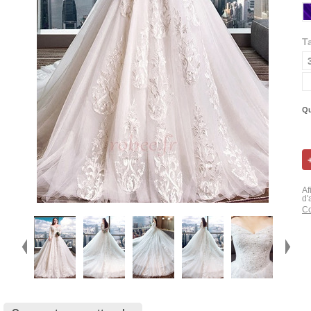
Ta
Qu
Af
d'
Co