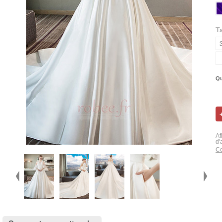
Ta
Qu
Af
d'
Co