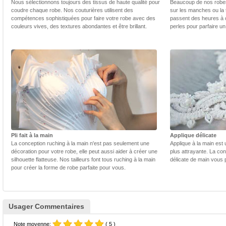
Nous sélectionnons toujours des tissus de haute qualité pour
Beaucoup de nos robes 
coudre chaque robe. Nos couturières utilisent des
sur les manches ou la t
compétences sophistiquées pour faire votre robe avec des
passent des heures à 
couleurs vives, des textures abondantes et être brillant.
perles pour parfaire un
Pli fait à la main
Applique délicate
La conception ruching à la main n'est pas seulement une
Applique à la main est 
décoration pour votre robe, elle peut aussi aider à créer une
plus attrayante. La con
silhouette flatteuse. Nos tailleurs font tous ruching à la main
délicate de main vous 
pour créer la forme de robe parfaite pour vous.
Usager Commentaires
Note moyenne:
( 5 )