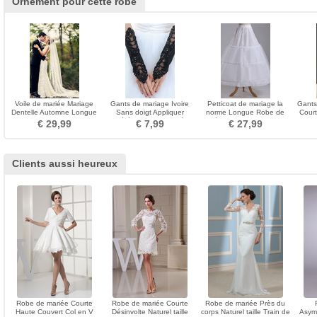
Ornement pour cette robe
Voile de mariée Mariage
Gants de mariage Ivoire
Petticoat de mariage la
Gants
Dentelle Automne Longue
Sans doigt Appliquer
norme Longue Robe de
Cour
Dentelle Longue
Cérémonie Approprié
mariée Glamour Taffetas en
De
€ 29,99
€ 7,99
€ 27,99
polyester
Clients aussi heureux
Robe de mariée Courte
Robe de mariée Courte
Robe de mariée Près du
Haute Couvert Col en V
Désinvolte Naturel taille
corps Naturel taille Train de
Asymé