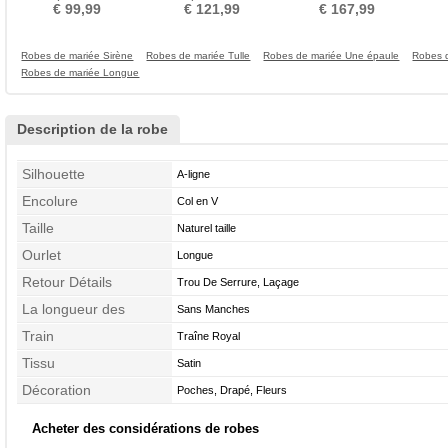
Foncé Naturel taille
Près du corps
balayage
Den
€ 99,99
€ 121,99
€ 167,99
Robes de mariée Sirène
Robes de mariée Tulle
Robes de mariée Une épaule
Robes 
Robes de mariée Longue
Description de la robe
Silhouette
A-ligne
Encolure
Col en V
Taille
Naturel taille
Ourlet
Longue
Retour Détails
Trou De Serrure, Laçage
La longueur des
Sans Manches
manches
Train
Traîne Royal
Tissu
Satin
Décoration
Poches, Drapé, Fleurs
Acheter des considérations de robes